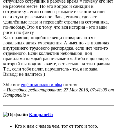
отлучилсо сотрудник в рабочее время = почему его нет
на рабочем месте. Но это вопрос и санкции к
сотруднику - если спалят граждане из санпина или
если стукнут левые/свои. Зава, есличо, сделает
удивлённые глаза и переведёт стрелы на сотрудника,
по-любому. Это я к тому, что вся история - это ваши
риски по факту.
Как правило, подобные вещи оговариваются в
локальных актах учреждения. А именно - в правилах
внутреннего трудового распорядка, если нет чего-то
отдельного. Если коллектив небольшой, под
правилами каждый расписывается. Либо в договоре,
который вы подписываете, есть ссыль на эти правила.
Т.е., если тебя палят, нарушитель - ты, а не зава.
Вывод: не палитесь )
ЗЫ.: вот
ещё немножко инфы
по теме.
«
Последнее редактирование: 27 Мая 2016, 07:41:09 от
Кampanella
»
Кampanella
Кто к нам с чем за чем, тот от того и того.