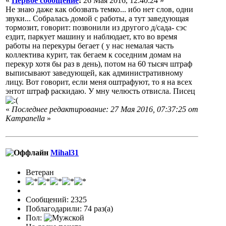
«
Первое сообщение
:
26 Мая 2016, 12:40:24 »
Не знаю даже как обозвать темко... ибо нет слов, одни
звуки... Собралась домой с работы, а тут заведующая
тормозит, говорит: позвонили из другого д/сада- сэс
ездит, паркует машину и наблюдает, кто во время
работы на перекуры бегает ( у нас немалая часть
коллектива курит, так бегаем к соседним домам на
перекур хотя бы раз в день), потом на 60 тысяч штраф
выписывают заведующей, как административному
лицу. Вот говорит, если меня оштрафуют, то я на всех
энтот штраф раскидаю. У мну челюсть отвисла. Писец
«
Последнее редактирование: 27 Мая 2016, 07:37:25 от
Кampanella
»
Mihal31
Ветеран
Сообщений: 2325
Поблагодарили: 74 раз(а)
Пол: