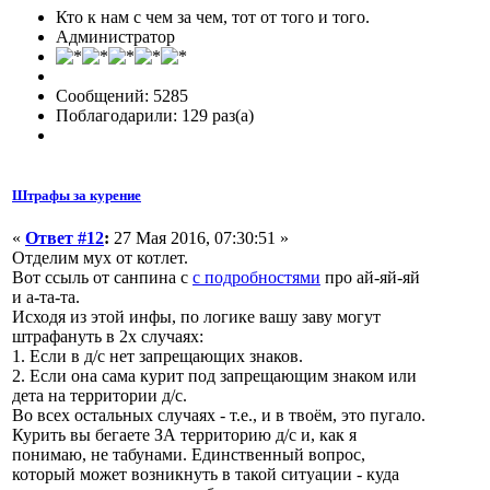
Кто к нам с чем за чем, тот от того и того.
Администратор
Сообщений: 5285
Поблагодарили: 129 раз(а)
Штрафы за курение
«
Ответ #12
:
27 Мая 2016, 07:30:51 »
Отделим мух от котлет.
Вот ссыль от санпина с
с подробностями
про ай-яй-яй
и а-та-та.
Исходя из этой инфы, по логике вашу заву могут
штрафануть в 2х случаях:
1. Если в д/с нет запрещающих знаков.
2. Если она сама курит под запрещающим знаком или
дета на территории д/с.
Во всех остальных случаях - т.е., и в твоём, это пугало.
Курить вы бегаете ЗА территорию д/с и, как я
понимаю, не табунами. Единственный вопрос,
который может возникнуть в такой ситуации - куда