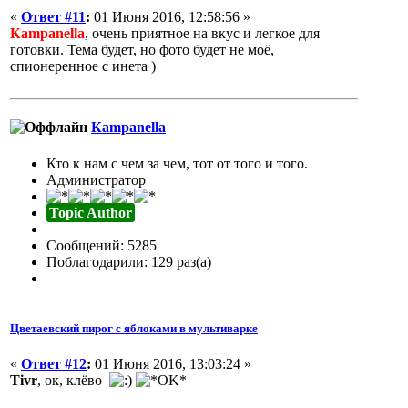
«
Ответ #11
:
01 Июня 2016, 12:58:56 »
Кampanella
, очень приятное на вкус и легкое для
готовки. Тема будет, но фото будет не моё,
спионеренное с инета )
Кampanella
Кто к нам с чем за чем, тот от того и того.
Администратор
Topic Author
Сообщений: 5285
Поблагодарили: 129 раз(а)
Цветаевский пирог с яблоками в мультиварке
«
Ответ #12
:
01 Июня 2016, 13:03:24 »
Tivr
, ок, клёво