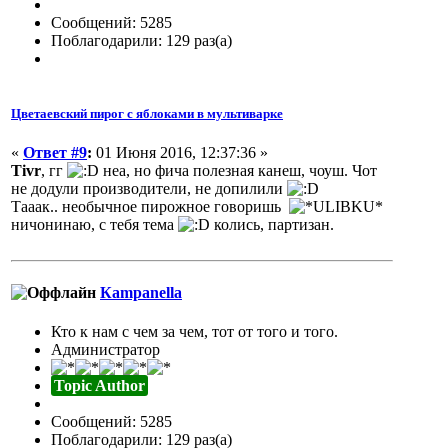
Сообщений: 5285
Поблагодарили: 129 раз(а)
Цветаевский пирог с яблоками в мультиварке
«
Ответ #9
:
01 Июня 2016, 12:37:36 »
Tivr
, гг
неа, но фича полезная канеш, чоуш. Чот
не додули производители, не допилили
Тааак.. необычное пирожное говоришь
ничонинаю, с тебя тема
колись, партизан.
Кampanella
Кто к нам с чем за чем, тот от того и того.
Администратор
Topic Author
Сообщений: 5285
Поблагодарили: 129 раз(а)