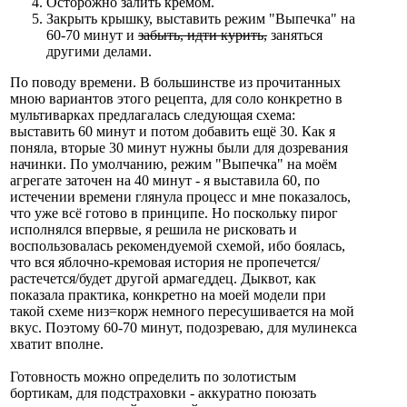
Осторожно залить кремом.
Закрыть крышку, выставить режим "Выпечка" на
60-70 минут и
забыть, идти курить,
заняться
другими делами.
По поводу времени. В большинстве из прочитанных
мною вариантов этого рецепта, для соло конкретно в
мультиварках предлагалась следующая схема:
выставить 60 минут и потом добавить ещё 30. Как я
поняла, вторые 30 минут нужны были для дозревания
начинки. По умолчанию, режим "Выпечка" на моём
агрегате заточен на 40 минут - я выставила 60, по
истечении времени глянула процесс и мне показалось,
что уже всё готово в принципе. Но поскольку пирог
исполнялся впервые, я решила не рисковать и
воспользовалась рекомендуемой схемой, ибо боялась,
что вся яблочно-кремовая история не пропечется/
растечется/будет другой армагеддец. Дыквот, как
показала практика, конкретно на моей модели при
такой схеме низ=корж немного пересушивается на мой
вкус. Поэтому 60-70 минут, подозреваю, для мулинекса
хватит вполне.
Готовность можно определить по золотистым
бортикам, для подстраховки - аккуратно поюзать