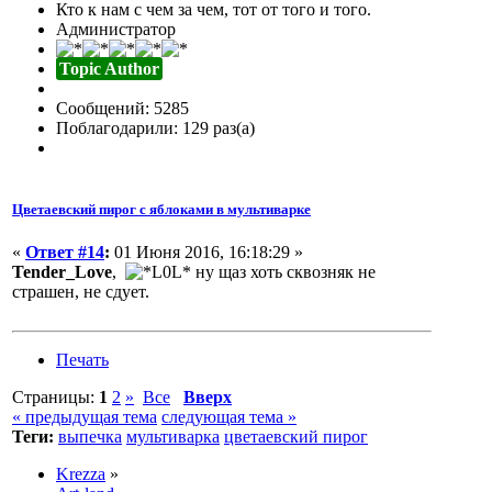
Кто к нам с чем за чем, тот от того и того.
Администратор
Topic Author
Сообщений: 5285
Поблагодарили: 129 раз(а)
Цветаевский пирог с яблоками в мультиварке
«
Ответ #14
:
01 Июня 2016, 16:18:29 »
Tender_Love
,
ну щаз хоть сквозняк не
страшен, не сдует.
Печать
Страницы:
1
2
»
Все
Вверх
« предыдущая тема
следующая тема »
Теги:
выпечка
мультиварка
цветаевский пирог
Krezza
»