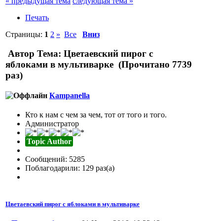
« предыдущая тема
следующая тема »
Печать
Страницы:
1
2
»
Все
Вниз
Автор
Тема: Цветаевский пирог с
яблоками в мультиварке (Прочитано 7739
раз)
Кampanella
Кто к нам с чем за чем, тот от того и того.
Администратор
Topic Author
Сообщений: 5285
Поблагодарили: 129 раз(а)
Цветаевский пирог с яблоками в мультиварке