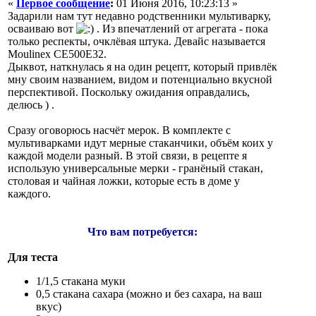
«
Первое сообщение
:
01 Июня 2016, 10:23:13 »
Задарили нам тут недавно родственники мультиварку,
осваиваю вот
. Из впечатлений от агрегата - пока
только респекты, очклёвая штука. Девайс называется
Moulinex CE500E32.
Дыквот, наткнулась я на один рецепт, который привлёк
мну своим названием, видом и потенциально вкусной
перспективой. Поскольку ожидания оправдались,
делюсь ) .
Сразу оговорюсь насчёт мерок. В комплекте с
мультиварками идут мерные стаканчики, объём коих у
каждой модели разный. В этой связи, в рецепте я
использую универсальные мерки - гранёный стакан,
столовая и чайная ложки, которые есть в доме у
каждого.
Что вам потребуется:
Для теста
1/1,5 стакана муки
0,5 стакана сахара (можно и без сахара, на ваш
вкус)