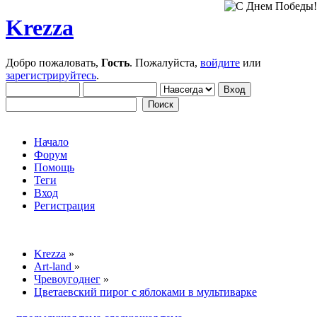
Krezza
Добро пожаловать,
Гость
. Пожалуйста,
войдите
или
зарегистрируйтесь
.
Начало
Форум
Помощь
Теги
Вход
Регистрация
Krezza
»
Art-land
»
Чревоугоднег
»
Цветаевский пирог с яблоками в мультиварке