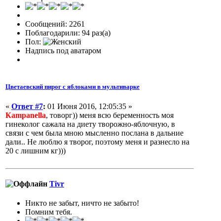
Сообщений: 2261
Поблагодарили: 94 раз(а)
Пол:
Надпись под аватаром
Цветаевский пирог с яблоками в мультиварке
«
Ответ #7
:
01 Июня 2016, 12:05:35 »
Кampanella
, товорг)) меня всю беременность моя
гинеколог сажала на диету творожно-яблочную, в
связи с чем была мною мысленно послана в дальние
дали.. Не люблю я творог, поэтому меня и разнесло на
20 с лишним кг)))
Tivr
Никто не забыт, ничто не забыто!
Помним тебя.