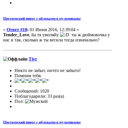
Цветаевский пирог с яблоками в мультиварке
«
Ответ #10
:
01 Июня 2016, 12:39:04 »
Tender_Love
, йа тя умоляйу
ты ж дюймовочка у
нас и так, сколько ж ты весила тогда изначально?
Tivr
Никто не забыт, ничто не забыто!
Помним тебя.
Сообщений: 1020
Поблагодарили: 33 раз(а)
Пол:
Цветаевский пирог с яблоками в мультиварке