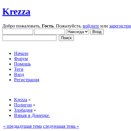
Krezza
Добро пожаловать,
Гость
. Пожалуйста,
войдите
или
зарегистр
Начало
Форум
Помощь
Теги
Вход
Регистрация
Krezza
»
Полигон
»
Злобадня
»
Взрыв в Донецке.
« предыдущая тема
следующая тема »