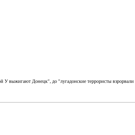
ой У выжигают Донецк", до "лугадонские террористы взрорвали