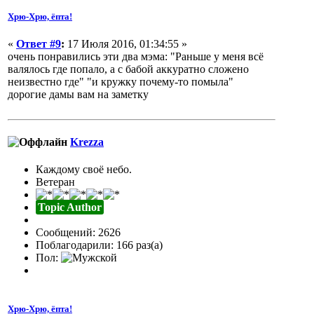
Хрю-Хрю, ёпта!
«
Ответ #9
:
17 Июля 2016, 01:34:55 »
очень понравились эти два мэма: "Раньше у меня всё
валялось где попало, а с бабой аккуратно сложено
неизвестно где" "и кружку почему-то помыла"
дорогие дамы вам на заметку
Krezza
Каждому своё небо.
Ветеран
Topic Author
Сообщений: 2626
Поблагодарили: 166 раз(а)
Пол:
Хрю-Хрю, ёпта!