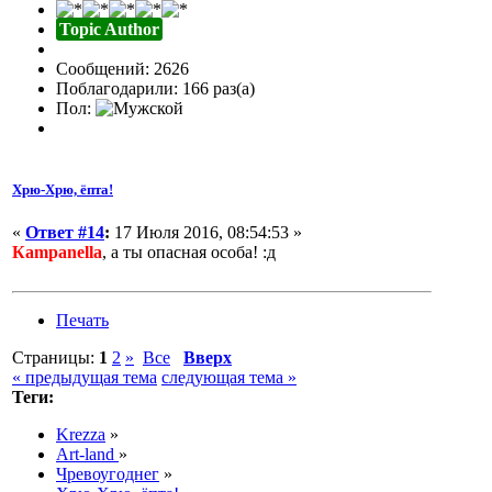
Topic Author
Сообщений: 2626
Поблагодарили: 166 раз(а)
Пол:
Хрю-Хрю, ёпта!
«
Ответ #14
:
17 Июля 2016, 08:54:53 »
Кampanella
, а ты опасная особа! :д
Печать
Страницы:
1
2
»
Все
Вверх
« предыдущая тема
следующая тема »
Теги:
Krezza
»
Art-land
»
Чревоугоднег
»