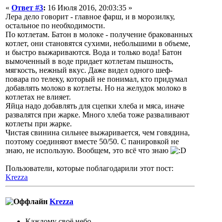
«
Ответ #3
:
16 Июля 2016, 20:03:35 »
Лера дело говорит - главное фарш, и в морозилку,
остальное по необходимости.
По котлетам. Батон в молоке - получение бракованных
котлет, они становятся сухими, небольшими в объеме,
и быстро выжариваются. Вода и только вода! Батон
вымоченный в воде придает котлетам пышность,
мягкость, нежный вкус. Даже видел одного шеф-
повара по телеку, который не понимал, кто придумал
добавлять молоко в котлеты. Но на желудок молоко в
котлетах не влияет.
Яйца надо добавлять для сцепки хлеба и мяса, иначе
развалятся при жарке. Много хлеба тоже разваливают
котлеты при жарке.
Чистая свинина сильнее выжаривается, чем говядина,
поэтому соединяют вместе 50/50. С панировкой не
знаю, не использую. Вообщем, это всё что знаю
Пользователи, которые поблагодарили этот пост:
Krezza
Krezza
Каждому своё небо.