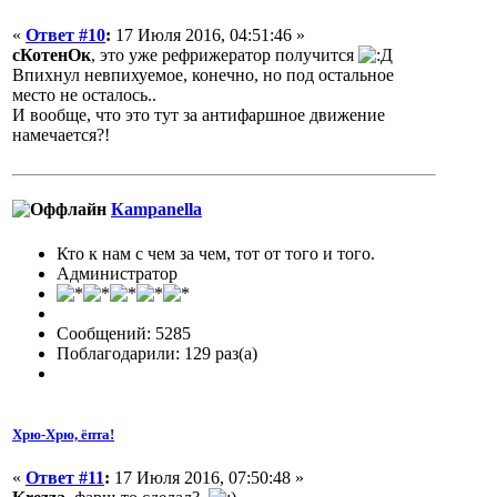
«
Ответ #10
:
17 Июля 2016, 04:51:46 »
сКотенОк
, это уже рефрижератор получится
Впихнул невпихуемое, конечно, но под остальное
место не осталось..
И вообще, что это тут за антифаршное движение
намечается?!
Кampanella
Кто к нам с чем за чем, тот от того и того.
Администратор
Сообщений: 5285
Поблагодарили: 129 раз(а)
Хрю-Хрю, ёпта!
«
Ответ #11
:
17 Июля 2016, 07:50:48 »