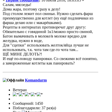
«
Первое сообщение
:
16 Июля 2016, 18:03:05 »
Салам, мясоеды!
Дома жара, поэтому сразу к делу!
Под столом лежит пол свиньи. Нужно сделать фарш
преимущественно для котлет (ну ещё подливчики из
фарша делаю или с макарёшками).
Рецепты в интернатах противоречат друг другу:
Обязательно с говядиной 1к1/можно просто свиной,
Батон вымачивать в молоке/в молоке вредно для
желудка, нужно в воде,
Для "сцепки" использовать желток/яйца лучше не
использовать, т.к. чота там где-то чота там...
ЩЁ МИНЕ ДЕЛОТЬ?!
И ещё по-поводу панировки. Со свежими всё понятно,
а замороженные котлеты как панировать?
Komandarm
Ветеран
Сообщений: 1450
Поблагодарили: 37 раз(а)