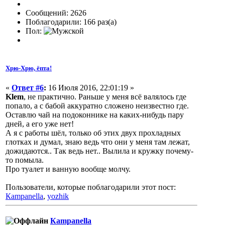
Сообщений: 2626
Поблагодарили: 166 раз(а)
Пол:
Хрю-Хрю, ёпта!
«
Ответ #6
:
16 Июля 2016, 22:01:19 »
Klem
, не практично. Раньше у меня всё валялось где
попало, а с бабой аккуратно сложено неизвестно где.
Оставлю чай на подоконнике на каких-нибудь пару
дней, а его уже нет!
А я с работы шёл, только об этих двух прохладных
глотках и думал, знаю ведь что они у меня там лежат,
дожидаются.. Так ведь нет.. Вылила и кружку почему-
то помыла.
Про туалет и ванную вообще молчу.
Пользователи, которые поблагодарили этот пост:
Кampanella
,
yozhik
Кampanella