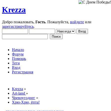
Krezza
Добро пожаловать,
Гость
. Пожалуйста,
войдите
или
зарегистрируйтесь
.
Начало
Форум
Помощь
Теги
Вход
Регистрация
Krezza
»
Art-land
»
Чревоугоднег
»
Хрю-Хрю, ёпта!