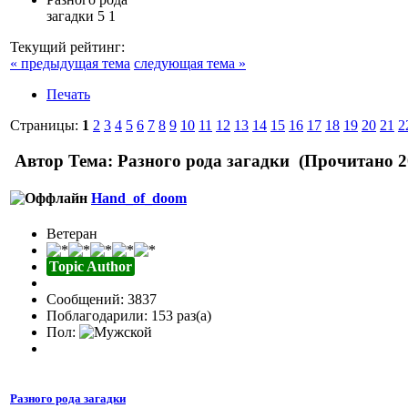
загадки
5
1
Текущий рейтинг:
« предыдущая тема
следующая тема »
Печать
Страницы:
1
2
3
4
5
6
7
8
9
10
11
12
13
14
15
16
17
18
19
20
21
2
Автор
Тема: Разного рода загадки (Прочитано 2
Hand_of_doom
Ветеран
Topic Author
Сообщений: 3837
Поблагодарили: 153 раз(а)
Пол:
Разного рода загадки