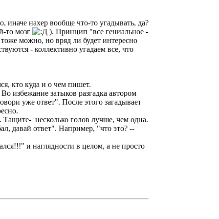
о, иначе нахер вообще что-то угадывать, да?
ей-то мозг
). Принцип "все гениальное -
 тоже можно, но вряд ли будет интересно
твуются - коллективно угадаем все, что
ся, кто куда и о чем пишет.
. Во избежание затыков разгадка автором
вори уже ответ". После этого загадывает
ресно.
те. Тащите- несколько голов лучше, чем одна.
ал, давай ответ". Например, "что это? --
ался!!!" и наглядности в целом, а не просто