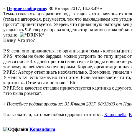
«
Первое сообщение
:
30 Января 2017, 14:23:49 »
Тема-развлекуха для разного рода загадок - хоть научно-технич
(тема не авторская, разумеется, так что выкладываем кто угод
просто" приветствуется. Уверен, что привычную бытовую вещь 
угадывать 9-й сверху-справа конденсатор на многоэтажной кон
угодно
Начну. Что это?
P.S: если оно приживется, то организация темы - квотить(цитир
P.P.S: чтобы не было бардака, можно устроить по типу игры: о
дается после 3-х дней простоя (если седые бороды и великие
тот, кому не лень/кто успел первым. Короче, организационная 
P.P.P.S: Автору ответ знать необязательно. Возможно, увидели ч
У меня в т.ч. есть такое, но это потом. Если загадываете что-то
картинка-- Ответа сам не знаю." Etc.
P.P.P.P.S: в качестве отгадки приветствуется картинка с другого
"это была розетка".
«
Последнее редактирование: 31 Января 2017, 08:33:03 от Ha
Пользователи, которые поблагодарили этот пост:
Кampanella
,
K
Komandarm