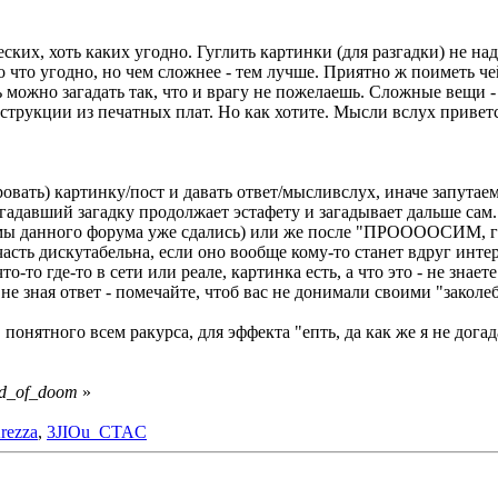
еских, хоть каких угодно. Гуглить картинки (для разгадки) не над
но что угодно, но чем сложнее - тем лучше. Приятно ж поиметь ч
можно загадать так, что и врагу не пожелаешь. Сложные вещи -
струкции из печатных плат. Но как хотите. Мысли вслух приветс
овать) картинку/пост и давать ответ/мысливслух, иначе запутаем
тгадавший загадку продолжает эстафету и загадывает дальше сам
 умы данного форума уже сдались) или же после "ПРООООСИМ, го
часть дискутабельна, если оно вообще кому-то станет вдруг инте
то-то где-то в сети или реале, картинка есть, а что это - не знае
, не зная ответ - помечайте, чтоб вас не донимали своими "заколеб
, понятного всем ракурса, для эффекта "епть, да как же я не догад
nd_of_doom
»
rezza
,
3JIOu_CTAC