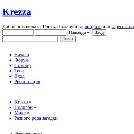
Krezza
Добро пожаловать,
Гость
. Пожалуйста,
войдите
или
зарегистр
Начало
Форум
Помощь
Теги
Вход
Регистрация
Krezza
»
Полигон
»
Микс
»
Разного рода загадки
Разного рода