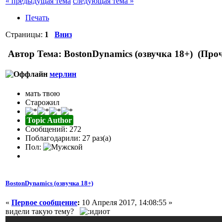
« предыдущая тема
следующая тема »
Печать
Страницы:
1
Вниз
Автор
Тема: BostonDynamics (озвучка 18+) (Проч
мерлин
мать твою
Старожил
Topic Author
Сообщений: 272
Поблагодарили: 27 раз(а)
Пол:
BostonDynamics (озвучка 18+)
«
Первое сообщение
:
10 Апреля 2017, 14:08:55 »
видели такую тему?