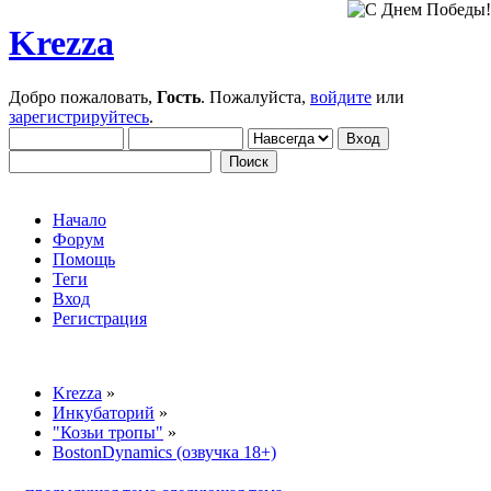
Krezza
Добро пожаловать,
Гость
. Пожалуйста,
войдите
или
зарегистрируйтесь
.
Начало
Форум
Помощь
Теги
Вход
Регистрация
Krezza
»
Инкубаторий
»
"Козьи тропы"
»
BostonDynamics (озвучка 18+)