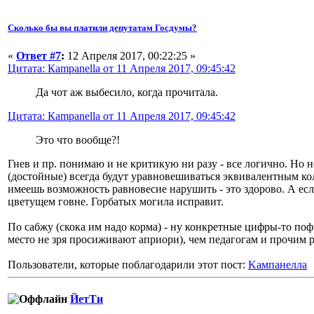
Сколько бы вы платили депутатам Госдумы?
«
Ответ #7
:
12 Апреля 2017, 00:22:25 »
Цитата: Кampanella от 11 Апреля 2017, 09:45:42
Да чот аж выбесило, когда прочитала.
Цитата: Кampanella от 11 Апреля 2017, 09:45:42
Это что вообще?!
Гнев и пр. понимаю и не критикую ни разу - все логично. Но 
(достойные) всегда будут уравновешиваться эквивалентным к
имеешь возможность равновесие нарушить - это здорово. А если
цветущем говне. Горбатых могила исправит.
По сабжу (скока им надо корма) - ну конкретные цифры-то поф
место не зря просиживают априори), чем педагогам и прочим р
Пользователи, которые поблагодарили этот пост:
Kампанелла
ЙетТи