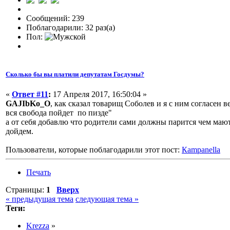
Сообщений: 239
Поблагодарили: 32 раз(а)
Пол:
Сколько бы вы платили депутатам Госдумы?
«
Ответ #11
:
17 Апреля 2017, 16:50:04 »
GAJIbKo_O
, как сказал товарищ Соболев и я с ним согласен в
вся свобода пойдет по пизде"
а от себя добавлю что родители сами должны парится чем маютс
дойдем.
Пользователи, которые поблагодарили этот пост:
Кampanella
Печать
Страницы:
1
Вверх
« предыдущая тема
следующая тема »
Теги:
Krezza
»