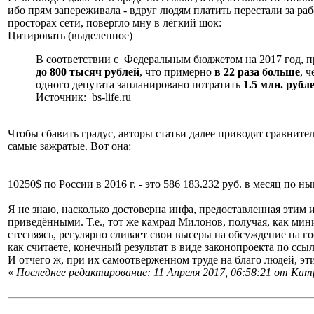
ибо прям запереживала - вдруг людям платить перестали за раб
просторах сети, повергло мну в лёгкий шок:
Цитировать (выделенное)
В соответствии с Федеральным бюджетом на 2017 год, 
до 800 тысяч рублей
, что примерно
в 22 раза больше
, 
одного депутата запланировано потратить
1.5 млн. рубл
Источник: bs-life.ru
Чтобы сбавить градус, авторы статьи далее приводят сравните
самые зажратые. Вот она:
10250$ по России в 2016 г. - это 586 183.232 руб. в месяц по н
Я не знаю, насколько достоверна инфа, предоставленная этим 
приведёнными. Т.е., тот же камрад Милонов, получая, как мин
стесняясь, регулярно сливает свои высеры на обсуждение на г
как считаете, конечный результат в виде законопроекта по ссыл
И отчего ж, при их самоотверженном труде на благо людей, эт
«
Последнее редактирование: 11 Апреля 2017, 06:58:21 от Кam