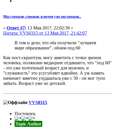
Мы строили, строили, и почти уже построили...
«
Ответ #7
:
13 Мая 2017, 22:02:39 »
Цитата: VVS0315 от 13 Мая 2017, 21:42:07
В том и дело, что оба получили "лучшеев
мире образование", обоим под 60
Как пост-скриптум, могу заметить с точки зрения
человека, полжизни медицине отдавшего, что "под 60"
- это уже почтенный возраст для мужчин, и
"служивость" это усугубляет вдвойне. А уж память
начинает заметно ухудшаться уже с 50 - он мог тупо
забыть. Возраст уже не детский.
VVS0315
Постоялец
Topic Author