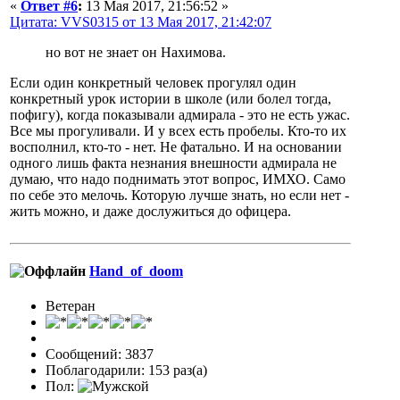
«
Ответ #6
:
13 Мая 2017, 21:56:52 »
Цитата: VVS0315 от 13 Мая 2017, 21:42:07
но вот не знает он Нахимова.
Если один конкретный человек прогулял один
конкретный урок истории в школе (или болел тогда,
пофигу), когда показывали адмирала - это не есть ужас.
Все мы прогуливали. И у всех есть пробелы. Кто-то их
восполнил, кто-то - нет. Не фатально. И на основании
одного лишь факта незнания внешности адмирала не
думаю, что надо поднимать этот вопрос, ИМХО. Само
по себе это мелочь. Которую лучше знать, но если нет -
жить можно, и даже дослужиться до офицера.
Hand_of_doom
Ветеран
Сообщений: 3837
Поблагодарили: 153 раз(а)
Пол: