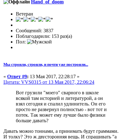
Hand_of_doom
Ветеран
Сообщений: 3837
Поблагодарили: 153 раз(а)
Пол:
Мы строили, строили, и почти уже построили...
«
Ответ #9
:
13 Мая 2017, 22:28:17 »
Цитата: VVS0315 от 13 Мая 2017, 22:06:24
Вот грузили "моего" сварного в школе
всякой там историей и литературой, а он
взял сегодня и спалил удлинитель. Он его
просто не развернул полностью - вот тот и
потек. Так может ему лучше было физики
больше давать?
Давать можно тоннами, а принимать будут граммами.
И толку? Это ж двусторонняя вещь. И спрашивать "а