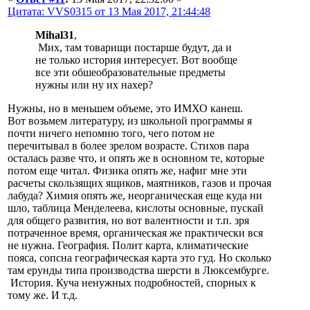
Цитата: VVS0315 от 13 Мая 2017, 21:44:48
Mihal31
,
Мих, там товарищи постарше будут, да и
не только история интересует. Вот вообще
все эти обшеобразовательные предметы
нужны или ну их нахер?
Нужны, но в меньшем объеме, это ИМХО канеш.
Вот возьмем литературу, из школьной программы я
почти ничего непомню того, чего потом не
перечитывал в более зрелом возрасте. Стихов пара
осталась разве что, и опять же в основном те, которые
потом еще читал. Физика опять же, нафиг мне эти
расчеты скользящих ящиков, маятников, газов и прочая
лабуда? Химия опять же, неорганическая еще куда ни
шло, таблица Менделеева, кислоты основные, пускай
для общего развития, но вот валентности и т.п. зря
потраченное время, органическая же практически вся
не нужна. География. Полит карта, климатические
пояса, сопсна географическая карта это гуд. Но сколько
там ерунды типа производства шерсти в Люксембурге.
История. Куча ненужных подробностей, спорных к
тому же. И т.д.