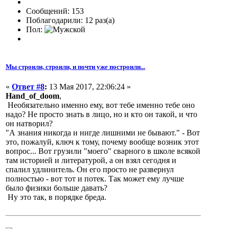
Сообщений: 153
Поблагодарили: 12 раз(а)
Пол:
Мы строили, строили, и почти уже построили...
«
Ответ #8
:
13 Мая 2017, 22:06:24 »
Hand_of_doom
,
Необязательно именно ему, вот тебе именно тебе оно
надо? Не просто знать в лицо, но и кто он такой, и что
он натворил?
"А знания никогда и нигде лишними не бывают." - Вот
это, пожалуй, ключ к тому, почему вообще возник этот
вопрос... Вот грузили "моего" сварного в школе всякой
там историей и литературой, а он взял сегодня и
спалил удлинитель. Он его просто не развернул
полностью - вот тот и потек. Так может ему лучше
было физики больше давать?
Ну это так, в порядке бреда.