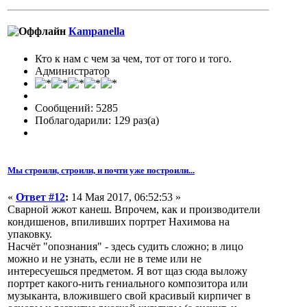
Кampanella
Кто к нам с чем за чем, тот от того и того.
Администратор
Сообщений: 5285
Поблагодарили: 129 раз(а)
Мы строили, строили, и почти уже построили...
«
Ответ #12
:
14 Мая 2017, 06:52:53 »
Сварной жжот канеш. Впрочем, как и производители
кондишенов, впиливших портрет Нахимова на
упаковку.
Насчёт "опознания" - здесь судить сложно; в лицо
можно и не узнать, если не в теме или не
интересуешься предметом. Я вот щаз сюда выложу
портрет какого-нить гениального композитора или
музыканта, вложившего свой красивый кирпичег в