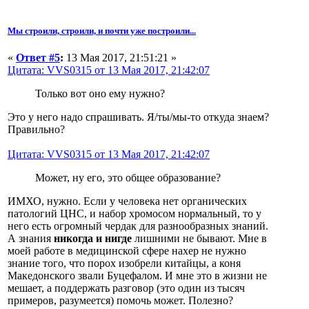
Мы строили, строили, и почти уже построили...
«
Ответ #5
:
13 Мая 2017, 21:51:21 »
Цитата: VVS0315 от 13 Мая 2017, 21:42:07
Только вот оно ему нужно?
Это у него надо спрашивать. Я/ты/мы-то откуда знаем?
Правильно?
Цитата: VVS0315 от 13 Мая 2017, 21:42:07
Может, ну его, это общее образование?
ИМХО, нужно. Если у человека нет органических
патологий ЦНС, и набор хромосом нормальный, то у
него есть огромный чердак для разнообразных знаний.
А знания
никогда и нигде
лишними не бывают. Мне в
моей работе в медицинской сфере нахер не нужно
знание того, что порох изобрели китайцы, а коня
Македонского звали Буцефалом. И мне это в жизни не
мешает, а поддержать разговор (это один из тысяч
примеров, разумеется) помочь может. Полезно?