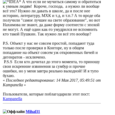
А что если не мучиться самому и обратиться
к умным людям! Короче, господа, а нужно ли вообще
всё это? Нужно ли давать в школе, да и после нее
историю, литературу, МХК и т.д, и т.п.? А то вроде оба
получили "самое лучшее на свете образование", но вот
Нахимова не знают, да даже форму соотнести с эпохой
не могут. А ещё один как-то умудрился не вспомнить
кто такой Пушкин. Так нужно ли всё это вообще?
P.S. Объект у нас не совсем простой, попадают туда
только после проверки в Конторе, ну в общем
попадание на объект совсем уж откровенных бичей и
дегенратов - исключено.
P.S.S Если кто дочитал до этого момента, то приношу
свои искренние извинения за сумбур и прочие
ошибки, но у меня завтра реально выходной! И я тупо
бухаю.
«
Последнее редактирование: 14 Мая 2017, 05:49:51 от
Кampanella
»
Пользователи, которые поблагодарили этот пост:
Кampanella
Mihal31