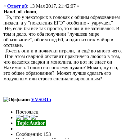
«
Ответ #3
:
13 Мая 2017, 21:42:07 »
Hand_of_doom
,
"То, что у некоторых в головах с общим образованием
пиздец, а у "поколения ЕГЭ" особенно - удручает."
Не, если бы всё так просто, то я бы и не затеивался. В
том и дело, что оба получили "лучшеев мире
образование", обоим под 60, и один из них майор в
отставке.
То-есть они и в ножички играли, и ещё во много чего.
При этом сварной обставит практичего любого в том,
что касается сварки и монолита, но вот не знает он
Нахимова. Только вот оно ему нужно? Может, ну его,
это общее образование? Может лучше сделать его
модульным или строго специализированным?
VVS0315
Постоялец
Topic Author
Сообщений: 153