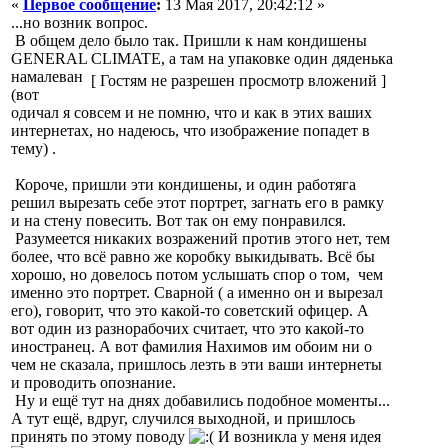
«
Первое сообщение
:
13 Мая 2017, 20:42:12 »
...но возник вопрос.
В общем дело было так. Пришли к нам кондишены
GENERAL CLIMATE, а там на упаковке один дяденька
намалеван
[ Гостям не разрешен просмотр вложений ]
(вот
одичал я совсем и не помню, что и как в этих ваших
интернетах, но надеюсь, что изображение попадет в
тему) .
Короче, пришли эти кондишены, и один работяга
решил вырезать себе этот портрет, загнать его в рамку
и на стену повесить. Вот так он ему понравился.
Разумеется никаких возражений против этого нет, тем
более, что всё равно же коробку выкидывать. Всё бы
хорошо, но довелось потом услышать спор о том, чем
именно это портрет. Сварной ( а именно он и вырезал
его), говорит, что это какой-то советский офицер. А
вот один из разнорабочих считает, что это какой-то
иностранец. А вот фамилия Нахимов им обоим ни о
чем не сказала, пришлось лезть в эти ваши интернеты
и проводить опознание.
Ну и ещё тут на днях добавились подобное моменты...
А тут ещё, вдруг, случился выходной, и пришлось
принять по этому поводу
И возникла у меня идея