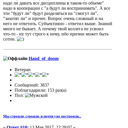
надо ли давать все дисциплины в таком-то объеме"
надо в кооперации с "а будут ли воспринимать". А все
эти "будут ли" будут разделяться на "смогут ли",
"захотят ли" и прочее. Вопрос очень сложный и на
него не ответить. Субъективно - ответил выше. Знаний
много не бывает. А почему твой коллега не усвоил
что-то - ну тут строго к нему, ибо причин может быть
сотни.
Hand_of_doom
Ветеран
Сообщений: 3837
Поблагодарили: 153 раз(а)
Пол:
Мы строили, строили, и почти уже построили...
«
Ответ #10
:
13 Мая 2017, 22:29:07 »