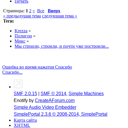
Печать
Страницы:
1
2
»
Все
Вверх
« предыдущая тема
следующая тема »
Теги:
Krezza
»
Полигон
»
Микс
»
Мы строили, строили, и почти уже построили...
Ошибка во время нажатия Спасибо
Спасибо...
SMF 2.0.15
|
SMF © 2014
,
Simple Machines
Enotify by
CreateAForum.com
Simple Audio Video Embedder
SimplePortal 2.3.6 © 2008-2014, SimplePortal
Карта сайта
XHTML