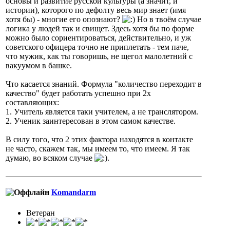
основы и развитие русской культуры (а значит, и
истории), которого по дефолту весь мир знает (имя
хотя бы) - многие его опознают?
Но в твоём случае
логика у людей так и свищет. Здесь хотя бы по форме
можно было сориентироваться, действительно, и уж
советского офицера точно не приплетать - тем паче,
что мужик, как ты говоришь, не щегол малолетний с
вакуумом в башке.
Что касается знаний. Формула "количество переходит в
качество" будет работать успешно при 2х
составляющих:
1. Учитель является таки учителем, а не транслятором.
2. Ученик заинтересован в этом самом качестве.
В силу того, что 2 этих фактора находятся в контакте
не часто, скажем так, мы имеем то, что имеем. Я так
думаю, во всяком случае
.
Komandarm
Ветеран