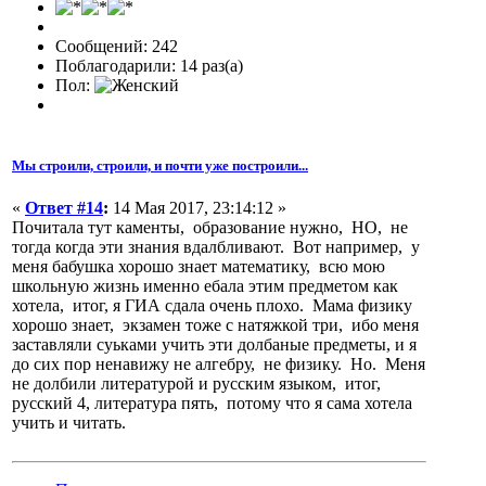
Сообщений: 242
Поблагодарили: 14 раз(а)
Пол:
Мы строили, строили, и почти уже построили...
«
Ответ #14
:
14 Мая 2017, 23:14:12 »
Почитала тут каменты, образование нужно, НО, не
тогда когда эти знания вдалбливают. Вот например, у
меня бабушка хорошо знает математику, всю мою
школьную жизнь именно ебала этим предметом как
хотела, итог, я ГИА сдала очень плохо. Мама физику
хорошо знает, экзамен тоже с натяжкой три, ибо меня
заставляли суьками учить эти долбаные предметы, и я
до сих пор ненавижу не алгебру, не физику. Но. Меня
не долбили литературой и русским языком, итог,
русский 4, литература пять, потому что я сама хотела
учить и читать.