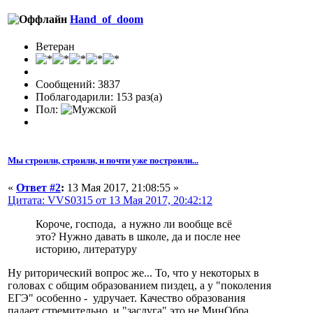
Hand_of_doom
Ветеран
Сообщений: 3837
Поблагодарили: 153 раз(а)
Пол:
Мы строили, строили, и почти уже построили...
«
Ответ #2
:
13 Мая 2017, 21:08:55 »
Цитата: VVS0315 от 13 Мая 2017, 20:42:12
Короче, господа, а нужно ли вообще всё
это? Нужно давать в школе, да и после нее
историю, литературу
Ну риторический вопрос же... То, что у некоторых в
головах с общим образованием пиздец, а у "поколения
ЕГЭ" особенно - удручает. Качество образования
падает стремительно, и "заслуга" это не МинОбра