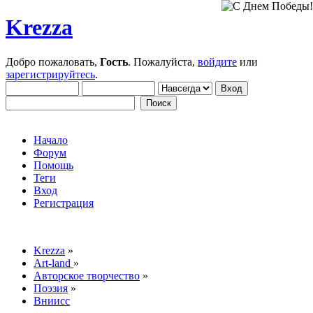
Krezza
Добро пожаловать,
Гость
. Пожалуйста,
войдите
или
зарегистрируйтесь
.
Начало
Форум
Помощь
Теги
Вход
Регистрация
Krezza
»
Art-land
»
Авторское творчество
»
Поэзия
»
Вниисс