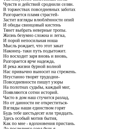
Чувств и действий сроднили селян.
В торжествах повседневных заботах
Разгорается пламя страстей-
Застит взгляды влюблённости опий
И обиды свинцовый кистень
Тянет выбрать неверные тропы.
Жизнь безумно сложна и легка,
И порой непосильная ноша
Мысль рождает, что этот закат
Наконец- таки путь подытожит.
Но восходит заря вновь и вновь,
Разгорается ярче надежда,
И река жизни бурной волной
Нас привычно выносит на стрежень.
Неустанно творят трудодни-
Повседневности пишут узоры
На полотнах судьбы, каждый миг,
Появляются сотни историй.
Часто в дом наш стучится разлад,
Но от данности не откреститься-
Взгляды наши единством горят
Будь тебе шестьдесят или тридцать.
Здесь особый мотив бытия,
Как по мне - вдохновения пристань.
До последнего горд буду я,