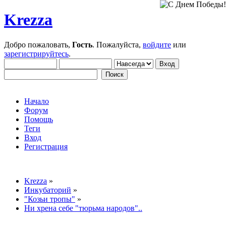
Krezza
Добро пожаловать,
Гость
. Пожалуйста,
войдите
или
зарегистрируйтесь
.
Начало
Форум
Помощь
Теги
Вход
Регистрация
Krezza
»
Инкубаторий
»
"Козьи тропы"
»
Ни хрена себе "тюрьма народов"..