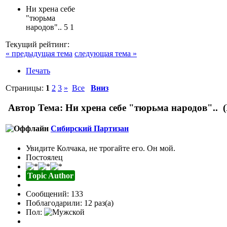
Ни хрена себе
"тюрьма
народов"..
5
1
Текущий рейтинг:
« предыдущая тема
следующая тема »
Печать
Страницы:
1
2
3
»
Все
Вниз
Автор
Тема: Ни хрена себе "тюрьма народов".. 
Сибирский Партизан
Увидите Колчака, не трогайте его. Он мой.
Постоялец
Topic Author
Сообщений: 133
Поблагодарили: 12 раз(а)
Пол: