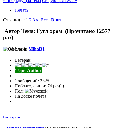
« предыдущая тема
следующая тема »
Печать
Страницы:
1
2
3
»
Все
Вниз
Автор
Тема: Гугл хром (Прочитано 12577
раз)
Mihal31
Ветеран
Topic Author
Сообщений: 2325
Поблагодарили: 74 раз(а)
Пол:
На доске почета
Гугл хром