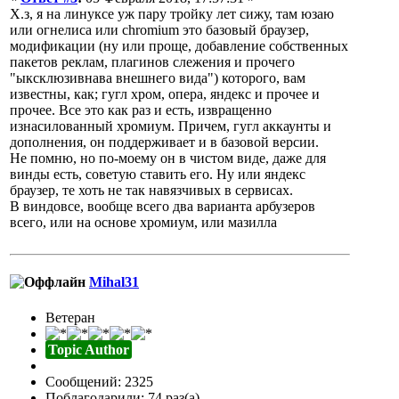
Х.з, я на линуксе уж пару тройку лет сижу, там юзаю
или огнелиса или chromium это базовый браузер,
модификации (ну или проще, добавление собственных
пакетов реклам, плагинов слежения и прочего
"ыксклюзивнава внешнего вида") которого, вам
известны, как; гугл хром, опера, яндекс и прочее и
прочее. Все это как раз и есть, извращенно
изнасилованный хромиум. Причем, гугл аккаунты и
дополнения, он поддерживает и в базовой версии.
Не помню, но по-моему он в чистом виде, даже для
винды есть, советую ставить его. Ну или яндекс
браузер, те хоть не так навязчивых в сервисах.
В виндовсе, вообще всего два варианта арбузеров
всего, или на основе хромиум, или мазилла
Mihal31
Ветеран
Topic Author
Сообщений: 2325
Поблагодарили: 74 раз(а)