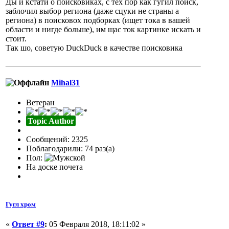
Ды и кстати о поисковиках, с тех пор как гугил поиск,
заблочил выбор региона (даже сцуки не страны а
региона) в поисковох подборках (ищет тока в вашей
области и нигде больше), им щас ток картинке искать и
стоит.
Так шо, советую DuckDuck в качестве поисковика
Mihal31
Ветеран
Topic Author
Сообщений: 2325
Поблагодарили: 74 раз(а)
Пол:
На доске почета
Гугл хром
«
Ответ #9
:
05 Февраля 2018, 18:11:02 »