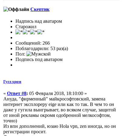
Скептик
Надпись над аватаром
Старожил
Сообщений: 266
Поблагодарили: 53 раз(а)
Пол:
Подпись под аватаром
Гугл хром
«
Ответ #8
:
05 Февраля 2018, 18:10:00 »
Ануда, "фирменный" майкрософтовский, замена
интернет эксплореру eige или как то так. В чем то он
даже у гугила выигрывает, во всяком случае, защитой
от иной рекламы окромя одобренной мелкософтом,
точно)
Из впн дополнений, юзаю Hola vpn, zen иногда, но он
регистрации просит.