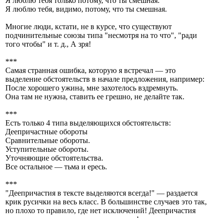
Я люблю тебя только потому, что ты смешная.
Я люблю тебя, видимо, потому, что ты смешная.
Многие люди, кстати, не в курсе, что существуют
подчинительные союзы типа "несмотря на то что", "ради
того чтобы" и т. д., А зря!
***
Самая странная ошибка, которую я встречал — это
выделение обстоятельств в начале предложения, например:
После хорошего ужина, мне захотелось вздремнуть.
Она там не нужна, ставить ее грешно, не делайте так.
***
Есть только 4 типа выделяющихся обстоятельств:
Деепричастные обороты
Сравнительные обороты.
Уступительные обороты.
Уточняющие обстоятельства.
Все остальное — тьма и ересь.
***
"Деепричастия в тексте выделяются всегда!" — раздается
крик русички на весь класс. В большинстве случаев это так,
но плохо то правило, где нет исключений! Деепричастия