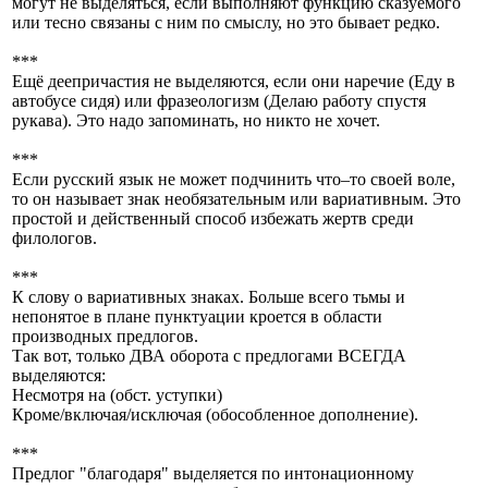
могут не выделяться, если выполняют функцию сказуемого
или тесно связаны с ним по смыслу, но это бывает редко.
***
Ещё деепричастия не выделяются, если они наречие (Еду в
автобусе сидя) или фразеологизм (Делаю работу спустя
рукава). Это надо запоминать, но никто не хочет.
***
Если русский язык не может подчинить что–то своей воле,
то он называет знак необязательным или вариативным. Это
простой и действенный способ избежать жертв среди
филологов.
***
К слову о вариативных знаках. Больше всего тьмы и
непонятое в плане пунктуации кроется в области
производных предлогов.
Так вот, только ДВА оборота с предлогами ВСЕГДА
выделяются:
Несмотря на (обст. уступки)
Кроме/включая/исключая (обособленное дополнение).
***
Предлог "благодаря" выделяется по интонационному