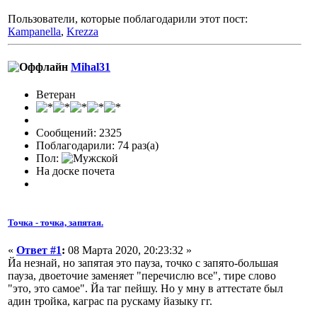
Пользователи, которые поблагодарили этот пост:
Кampanella
,
Krezza
Mihal31
Ветеран
Сообщений: 2325
Поблагодарили: 74 раз(а)
Пол:
На доске почета
Точка - точка, запятая.
«
Ответ #1
:
08 Марта 2020, 20:23:32 »
Йа незнай, но запятая это пауза, точко с запято-большая
пауза, двоеточие заменяет "перечислю все", тире слово
"это, это самое". Йа таг пейшу. Но у мну в аттестате был
адин тройка, каграс па рускаму йазыку гг.