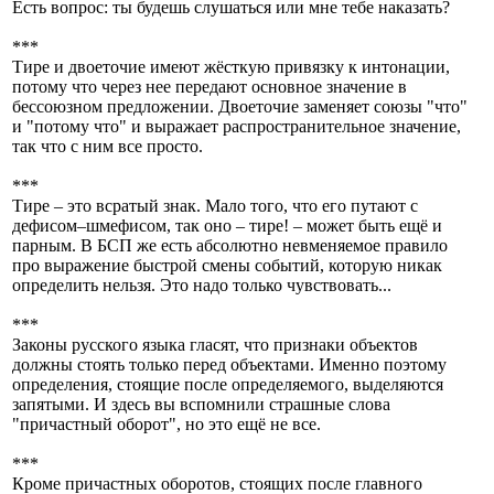
Есть вопрос: ты будешь слушаться или мне тебе наказать?
***
Тире и двоеточие имеют жёсткую привязку к интонации,
потому что через нее передают основное значение в
бессоюзном предложении. Двоеточие заменяет союзы "что"
и "потому что" и выражает распространительное значение,
так что с ним все просто.
***
Тире – это всратый знак. Мало того, что его путают с
дефисом–шмефисом, так оно – тире! – может быть ещё и
парным. В БСП же есть абсолютно невменяемое правило
про выражение быстрой смены событий, которую никак
определить нельзя. Это надо только чувствовать...
***
Законы русского языка гласят, что признаки объектов
должны стоять только перед объектами. Именно поэтому
определения, стоящие после определяемого, выделяются
запятыми. И здесь вы вспомнили страшные слова
"причастный оборот", но это ещё не все.
***
Кроме причастных оборотов, стоящих после главного