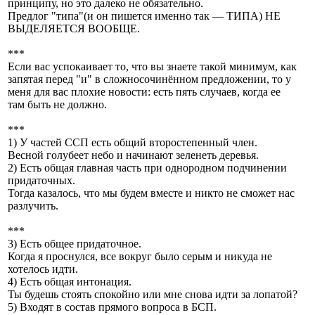
принципу, но это далеко не обязательно.
Предлог "типа"(и он пишется именно так — ТИПА) НЕ
ВЫДЕЛЯЕТСЯ ВООБЩЕ.
***
Если вас успокаивает то, что вы знаете такой минимум, как
запятая перед "и" в сложносочинённом предложении, то у
меня для вас плохие новости: есть пять случаев, когда ее
там быть не должно.
***
1) У частей ССП есть общий второстепенный член.
Весной голубеет небо и начинают зеленеть деревья.
2) Есть общая главная часть при однородном подчинении
придаточных.
Тогда казалось, что мы будем вместе и никто не сможет нас
разлучить.
***
3) Есть общее придаточное.
Когда я проснулся, все вокруг было серым и никуда не
хотелось идти.
4) Есть общая интонация.
Ты будешь стоять спокойно или мне снова идти за лопатой?
5) Входят в состав прямого вопроса в БСП.