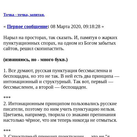
Точка - точка, запятая.
«
Первое сообщение
:
08 Марта 2020, 09:18:28 »
Нарыл на просторах, так сказать. И, памятуя о жарких
пунктуационных спорах, на одном из Богом забытых
сайтов, решил скопипастить.
(извиняюсь, но - много букв.)
1. Все думают, русская пунктуация бессмысленна и
беспощадна, но это не так. В ней есть два принципа —
интонационный и структурный. Так вот, первый —
бессмысленен, а второй — беспощаден.
***
2. Интонационным принципом пользовались русские
писатели, поэтому по ним учить пунктуацию нельзя.
Цветаева, например, творила со знаками препинания
настолько чёрное, что им теперь никогда не отмыться.
***
3. Структурный принцип пунктуации — это не "я