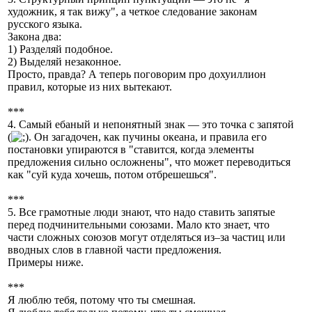
художник, я так вижу", а четкое следование законам
русского языка.
Закона два:
1) Разделяй подобное.
2) Выделяй незаконное.
Просто, правда? А теперь поговорим про дохуиллион
правил, которые из них вытекают.
***
4. Самый ебаный и непонятный знак — это точка с запятой
(
. Он загадочен, как пучины океана, и правила его
постановки упираются в "ставится, когда элементы
предложения сильно осложнены", что может переводиться
как "суй куда хочешь, потом отбрешешься".
***
5. Все грамотные люди знают, что надо ставить запятые
перед подчинительными союзами. Мало кто знает, что
части сложных союзов могут отделяться из–за частиц или
вводных слов в главной части предложения.
Примеры ниже.
***
Я люблю тебя, потому что ты смешная.