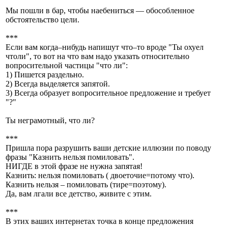
Мы пошли в бар, чтобы наебениться — обособленное
обстоятельство цели.
***
Если вам когда–нибудь напишут что–то вроде "Ты охуел
чтоли", то вот на что вам надо указать относительно
вопросительной частицы "что ли":
1) Пишется раздельно.
2) Всегда выделяется запятой.
3) Всегда образует вопросительное предложение и требует
"?"
Ты неграмотный, что ли?
***
Пришла пора разрушить ваши детские иллюзии по поводу
фразы "Казнить нельзя помиловать".
НИГДЕ в этой фразе не нужна запятая!
Казнить: нельзя помиловать ( двоеточие=потому что).
Казнить нельзя – помиловать (тире=поэтому).
Да, вам лгали все детство, живите с этим.
***
В этих ваших интернетах точка в конце предложения