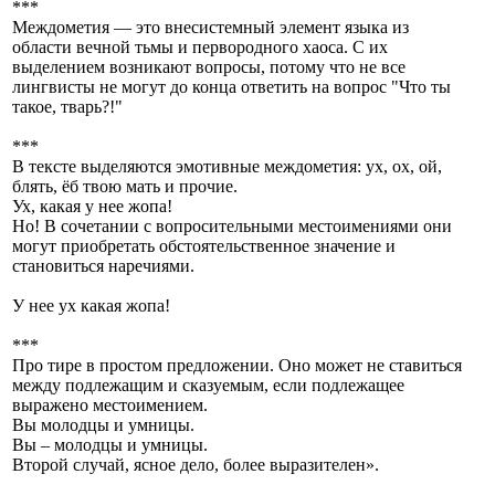
***
Междометия — это внесистемный элемент языка из
области вечной тьмы и первородного хаоса. С их
выделением возникают вопросы, потому что не все
лингвисты не могут до конца ответить на вопрос "Что ты
такое, тварь?!"
***
В тексте выделяются эмотивные междометия: ух, ох, ой,
блять, ёб твою мать и прочие.
Ух, какая у нее жопа!
Но! В сочетании с вопросительными местоимениями они
могут приобретать обстоятельственное значение и
становиться наречиями.
У нее ух какая жопа!
***
Про тире в простом предложении. Оно может не ставиться
между подлежащим и сказуемым, если подлежащее
выражено местоимением.
Вы молодцы и умницы.
Вы – молодцы и умницы.
Второй случай, ясное дело, более выразителен».