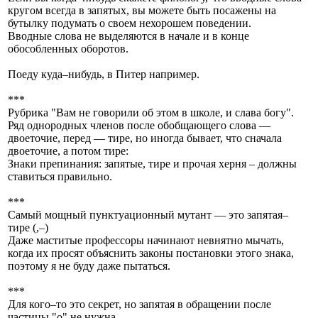
кругом всегда в запятых, вы можете быть посажены на
бутылку подумать о своем нехорошем поведении.
Вводные слова не выделяются в начале и в конце
обособленных оборотов.
Поеду куда–нибудь, в Питер например.
***
Рубрика "Вам не говорили об этом в школе, и слава богу".
Ряд однородных членов после обобщающего слова —
двоеточие, перед — тире, но иногда бывает, что сначала
двоеточие, а потом тире:
Знаки препинания: запятые, тире и прочая херня – должны
ставиться правильно.
***
Самый мощный пунктуационный мутант — это запятая–
тире (,–)
Даже маститые профессоры начинают невнятно мычать,
когда их просят объяснить законы постановки этого знака,
поэтому я не буду даже пытаться.
***
Для кого–то это секрет, но запятая в обращении после
частицы "о" не нужна.