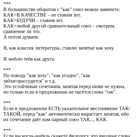
***
В большинстве оборотов с "как" союз можно заменить:
КАК=В КАЧЕСТВЕ – не ставим зпт.
КАК=БУДУЧИ – ставим зпт.
КАК=любой другой сравнительный союз – смотрим,
сравнение ли это.
А потом думаем.
Я, как классик литературы, ставлю запятые как хочу.
Я люблю тебя как друга.
***
По поводу "как хочу", "как угодно", "как
заблагорассудится" и т.д.
Это устойчивые сочетания, запятая перед ними не нужна,
но только если в предложении не пасётся слова "так".
***
Если в предложении ЕСТЬ указательное местоимение ТАК/
ТАКОЙ, перед "как" автоматически вырастает запятая, ибо
их сочетание даёт нам парный союз ТАК..., КАК.
***
Если вы когда–нибудь скажете филологу, что вводные слова