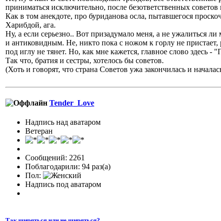
приниматься исключительно, после безответственных советов 
Как в том анекдоте, про буриданова осла, пытавшегося проск
Харибдой, ага.
Ну, а если серьезно.. Вот призадумало меня, а не ужалиться л
и антиковидным. Не, никто пока с ножом к горлу не пристает,
под иглу не тянет. Но, как мне кажется, главное слово здесь -
Так что, братия и сестры, хотелось бы советов.
(Хоть и говорят, что страна Советов ужа закончилась и началась
Tender_Love
Надпись над аватаром
Ветеран
Сообщений: 2261
Поблагодарили: 94 раз(а)
Пол:
Надпись под аватаром
Так ширяться или не ширяться?