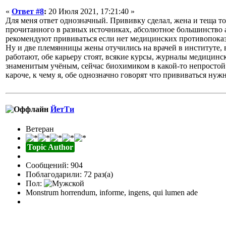
«
Ответ #8
:
20 Июля 2021, 17:21:40 »
Для меня ответ однозначный. Прививку сделал, жена и теща т
прочитанного в разных источниках, абсолютное большинство
рекомендуют прививаться если нет медицинских противопока
Ну и две племянницы жены отучились на врачей в институте, 
работают, обе карьеру стоят, всякие курсы, журналы медицинск
знаменитым учёным, сейчас биохимиком в какой-то непростой 
кароче, к чему я, обе однозначно говорят что прививаться нужн
ЙетТи
Ветеран
Topic Author
Сообщений: 904
Поблагодарили: 72 раз(а)
Пол:
Monstrum horrendum, informe, ingens, qui lumen ade