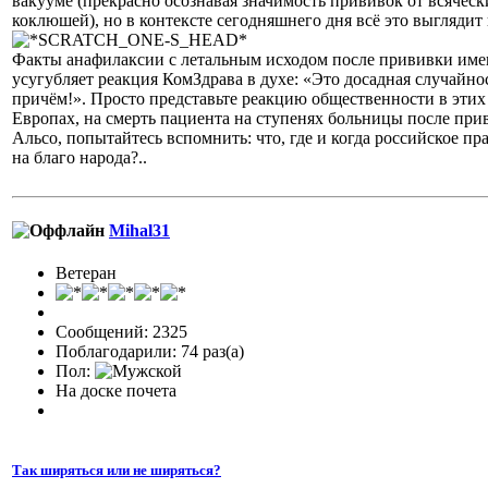
вакууме (прекрасно осознавая значимость прививок от всячес
коклюшей), но в контексте сегодняшнего дня всё это выглядит
Факты анафилаксии с летальным исходом после прививки име
усугубляет реакция КомЗдрава в духе: «Это досадная случайнос
причём!». Просто представьте реакцию общественности в эти
Европах, на смерть пациента на ступенях больницы после при
Альсо, попытайтесь вспомнить: что, где и когда российское пр
на благо народа?..
Mihal31
Ветеран
Сообщений: 2325
Поблагодарили: 74 раз(а)
Пол:
На доске почета
Так ширяться или не ширяться?