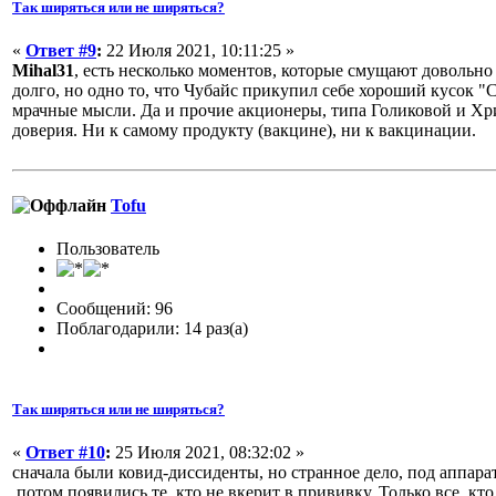
Так ширяться или не ширяться?
«
Ответ #9
:
22 Июля 2021, 10:11:25 »
Mihal31
, есть несколько моментов, которые смущают довольно
долго, но одно то, что Чубайс прикупил себе хороший кусок "
мрачные мысли. Да и прочие акционеры, типа Голиковой и Хр
доверия. Ни к самому продукту (вакцине), ни к вакцинации.
Tofu
Пользователь
Сообщений: 96
Поблагодарили: 14 раз(а)
Так ширяться или не ширяться?
«
Ответ #10
:
25 Июля 2021, 08:32:02 »
сначала были ковид-диссиденты, но странное дело, под аппарат
потом появились те, кто не вкерит в прививку. Только все, кт