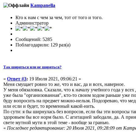
Кampanella
Кто к нам с чем за чем, тот от того и того.
Администратор
Сообщений: 5285
Поблагодарили: 129 раз(а)
Так ширяться или не ширяться?
«
Ответ #3
:
19 Июля 2021, 09:06:21 »
Меня смущает ровно то же, что и вас, да и всех, наверное.
У меня обязаловка. Сказали, что к началу учебного года у все
уже была "организованная", кто-то своим ходом раньше уже пос
буду вопросить на предмет можно-нельзя. Подозреваю, что медо
или если и будет, то временный какой-нить.
По сути: я бы ширнулась без вопросов, если бы эти вопросы та
здоровьем бы все норм было. С агитацией забодали, да. А при
свете мутной мути в этой теме - вообще за гранью.
«
Последнее редактирование: 20 Июля 2021, 09:28:09 от Кampa