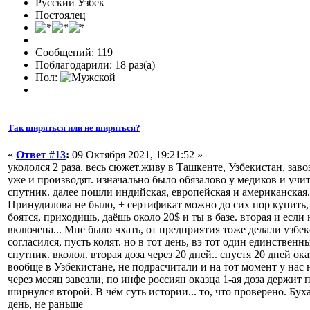
Русский Узбек
Постоялец
Сообщений: 119
Поблагодарили: 18 раз(а)
Пол:
Так ширяться или не ширяться?
«
Ответ #13
:
09 Октября 2021, 19:21:52 »
укололся 2 раза. весь сюжет.живу в Ташкенте, Узбекистан, заво
уже и производят. изначально было обязалово у медиков и учит
спутник. далее пошли индийская, европейская и американская.
Принудилова не было, + сертификат можно до сих пор купить, х
боятся, приходишь, даёшь около 20$ и ты в базе. вторая и если
включена... Мне было чхать, от предприятия тоже делали узбе
согласился, пусть колят. но в тот день, вэ тот один единствен
спутник. вколол. вторая доза через 20 дней.. спустя 20 дней ока
вообще в Узбекистане, не подрасчитали и на тот момент у нас
через месяц завезли, по инфе россиян оказца 1-ая доза держит 
ширнулся второй. В чём суть истории... то, что проверено. Бу
день, не раньше