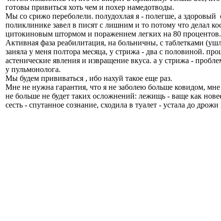
готовы привиться хоть чем и похер намедотводы.
Мы со срижо переболели. полудохлая я - полегше, а здоровый 
поликлинике завел в писят с лишним и то потому что делал ко
цитокиновым штормом и поражением легких на 80 процентов.
Активная фаза реабилитация, на больничны, с таблетками (ушл
заняла у меня полтора месяца, у стрижа - два с половиной. про
астенические явления и извращение вкуса. а у стрижа - пробл
у пульмонолога.
Мы будем прививаться , ибо нахуй такое еще раз.
Мне не нужна гарантия, что я не заболею больше ковидом, мне 
не больше не будет таких осложнений: лежищь - ваще как новее
сесть - спутанное сознание, сходила в туалет - устала до дрожи