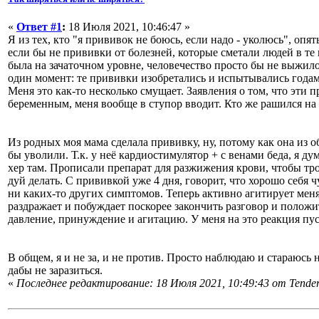
«
Ответ #1
:
18 Июля 2021, 10:46:47 »
Я из тех, кто "я прививок не боюсь, если надо - уколюсь", опя
если бы не прививки от болезней, которые сметали людей в те
была на зачаточном уровне, человечество просто бы не выжило
один момент: те прививки изобретались и испытывались годами
Меня это как-то несколько смущает. Заявления о том, что эти
беременным, меня вообще в ступор вводит. Кто же рашился на
Из родных моя мама сделала прививку, ну, потому как она из о
бы уволили. Т.к. у неё кардиостимулятор + с венами беда, я дум
хер там. Прописали препарат для разжижения крови, чтобы тро
дуй делать. С прививкой уже 4 дня, говорит, что хорошо себя ч
ни каких-то других симптомов. Теперь активно агитирует меня
раздражает и побуждает поскорее закончить разговор и полож
давление, принуждение и агитацию. У меня на это реакция пус
В общем, я и не за, и не против. Просто наблюдаю и стараюсь 
дабы не заразиться.
«
Последнее редактирование: 18 Июля 2021, 10:49:43 от Tende