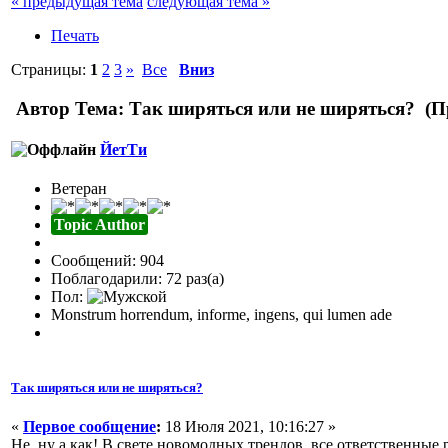
« предыдущая тема
следующая тема »
Печать
Страницы:
1
2
3
»
Все
Вниз
Автор
Тема: Так ширяться или не ширяться? (П
ЙетТи
Ветеран
Topic Author
Сообщений: 904
Поблагодарили: 72 раз(а)
Пол:
Monstrum horrendum, informe, ingens, qui lumen ade
Так ширяться или не ширяться?
«
Первое сообщение
:
18 Июля 2021, 10:16:27 »
Не, ну а как! В свете новомодных трендов, все ответственные