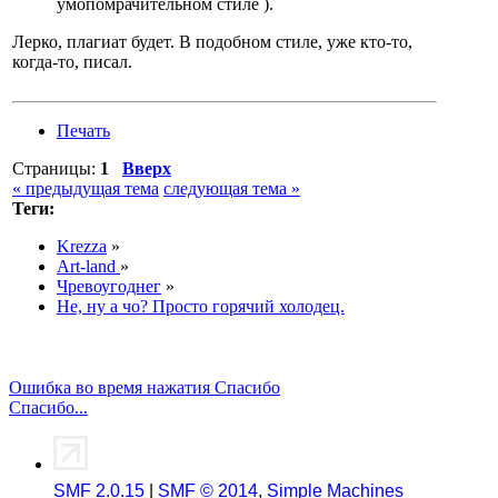
умопомрачительном стиле ).
Лерко, плагиат будет. В подобном стиле, уже кто-то,
когда-то, писал.
Печать
Страницы:
1
Вверх
« предыдущая тема
следующая тема »
Теги:
Krezza
»
Art-land
»
Чревоугоднег
»
Не, ну а чо? Просто горячий холодец.
Ошибка во время нажатия Спасибо
Спасибо...
SMF 2.0.15
|
SMF © 2014
,
Simple Machines