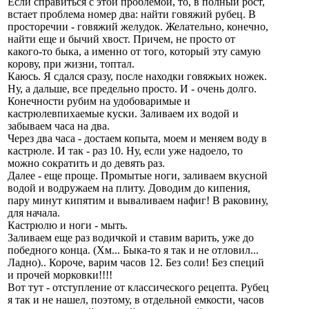
Если справиться с этой проблемой, то, в полный рост,
встает проблема номер два: найти говяжий рубец. В
просторечии - говяжий желудок. Желательно, конечно,
найти еще и бычий хвост. Причем, не просто от
какого-то быка, а именно от того, который эту самую
корову, при жизни, топтал.
Каюсь. Я сдался сразу, после находки говяжьих ножек.
Ну, а дальше, все предельно просто. И - очень долго.
Конечности рубим на удобоваримые и
кастрюлевпихаемые куски. Заливаем их водой и
забываем часа на два.
Через два часа - достаем копыта, моем и меняем воду в
кастрюле. И так - раз 10. Ну, если уже надоело, то
можно сократить и до девять раз.
Далее - еще проще. Промытые ноги, заливаем вкусной
водой и водружаем на плиту. Доводим до кипения,
пару минут кипятим и вываливаем нафиг! В раковину,
для начала.
Кастрюлю и ноги - мыть.
Заливаем еще раз водичкой и ставим варить, уже до
победного конца. (Хм... Быка-то я так и не отловил...
Ладно).. Короче, варим часов 12. Без соли! Без специй
и прочей морковки!!!!
Вот тут - отступление от классического рецепта. Рубец
я так и не нашел, поэтому, в отдельной емкости, часов