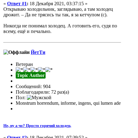
«
Ответ #1
:
18 Декабря 2021, 03:37:15 »
Открываю холодильник, заглядываю, а там холодец
дрожит. – Да не трясись ты так, я за кетчупом (с).
Никогда не понимал холодец. А готовить его, судя по
всему, ещё и печально.
ЙетТи
Ветеран
Topic Author
Сообщений: 904
Поблагодарили: 72 раз(а)
Пол:
Monstrum horrendum, informe, ingens, qui lumen ade
Не, ну а чо? Просто горячий холодец.
«
Ответ #2
:
18 Декабря 2021, 07:39:52 »