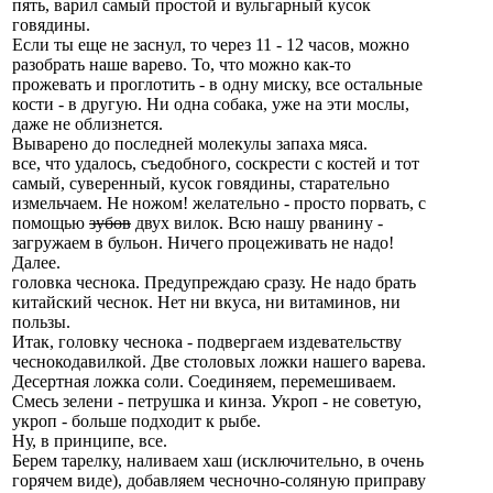
пять, варил самый простой и вульгарный кусок
говядины.
Если ты еще не заснул, то через 11 - 12 часов, можно
разобрать наше варево. То, что можно как-то
прожевать и проглотить - в одну миску, все остальные
кости - в другую. Ни одна собака, уже на эти мослы,
даже не облизнется.
Выварено до последней молекулы запаха мяса.
все, что удалось, съедобного, соскрести с костей и тот
самый, суверенный, кусок говядины, старательно
измельчаем. Не ножом! желательно - просто порвать, с
помощью
зубов
двух вилок. Всю нашу рванину -
загружаем в бульон. Ничего процеживать не надо!
Далее.
головка чеснока. Предупреждаю сразу. Не надо брать
китайский чеснок. Нет ни вкуса, ни витаминов, ни
пользы.
Итак, головку чеснока - подвергаем издевательству
чеснокодавилкой. Две столовых ложки нашего варева.
Десертная ложка соли. Соединяем, перемешиваем.
Смесь зелени - петрушка и кинза. Укроп - не советую,
укроп - больше подходит к рыбе.
Ну, в принципе, все.
Берем тарелку, наливаем хаш (исключительно, в очень
горячем виде), добавляем чесночно-соляную приправу