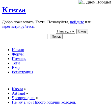
Krezza
Добро пожаловать,
Гость
. Пожалуйста,
войдите
или
зарегистрируйтесь
.
Начало
Форум
Помощь
Теги
Вход
Регистрация
Krezza
»
Art-land
»
Чревоугоднег
»
Не, ну а чо? Просто горячий холодец.