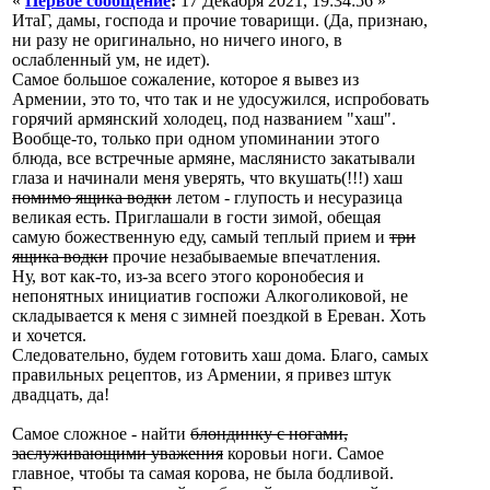
«
Первое сообщение
:
17 Декабря 2021, 19:34:56 »
ИтаГ, дамы, господа и прочие товарищи. (Да, признаю,
ни разу не оригинально, но ничего иного, в
ослабленный ум, не идет).
Самое большое сожаление, которое я вывез из
Армении, это то, что так и не удосужился, испробовать
горячий армянский холодец, под названием "хаш".
Вообще-то, только при одном упоминании этого
блюда, все встречные армяне, маслянисто закатывали
глаза и начинали меня уверять, что вкушать(!!!) хаш
помимо ящика водки
летом - глупость и несуразица
великая есть. Приглашали в гости зимой, обещая
самую божественную еду, самый теплый прием и
три
ящика водки
прочие незабываемые впечатления.
Ну, вот как-то, из-за всего этого коронобесия и
непонятных инициатив госпожи Алкоголиковой, не
складывается к меня с зимней поездкой в Ереван. Хоть
и хочется.
Следовательно, будем готовить хаш дома. Благо, самых
правильных рецептов, из Армении, я привез штук
двадцать, да!
Самое сложное - найти
блондинку с ногами,
заслуживающими уважения
коровьи ноги. Самое
главное, чтобы та самая корова, не была бодливой.