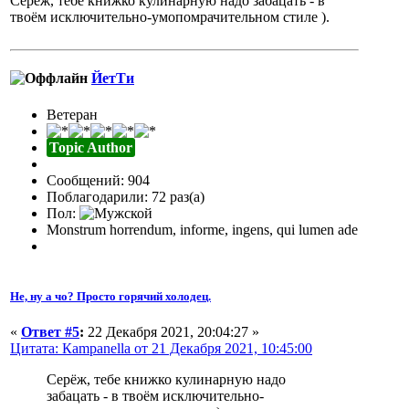
Серёж, тебе книжко кулинарную надо забацать - в
твоём исключительно-умопомрачительном стиле ).
ЙетТи
Ветеран
Topic Author
Сообщений: 904
Поблагодарили: 72 раз(а)
Пол:
Monstrum horrendum, informe, ingens, qui lumen ade
Не, ну а чо? Просто горячий холодец.
«
Ответ #5
:
22 Декабря 2021, 20:04:27 »
Цитата: Кampanella от 21 Декабря 2021, 10:45:00
Серёж, тебе книжко кулинарную надо
забацать - в твоём исключительно-