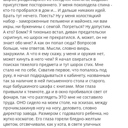
присутствие постороннего. У меня похолодела спина -
кто-то пробрался в дом и... И дальше никаких идей.
Брать тут нечего. Поесть? Ну у меня холостяцкий
набор - замороженные пельмени и майонез, ни вам
икры, ни буженины с семгой. Погреться? Ну допустим.
А кто? Бомж? Я тихонько встал, диван предательски
скрипнул, но шорох не прекратился. А, может, он не
знает обо мне? А как он попал сюда? Вопросов
больше, чем ответов. Мысли, словно вихрь,
закружили. А что я ему скажу, у меня и оружия нет,
может кинуть в него чем? Я начал озираться в
поисках тяжелого предмета и тут шорох стих. Мне
стало не по себе. Схватив первое, что попалось под
руку, я начал подкрадываться к кабинету, названным
так за наличие в ней письменного стола и старого,
еще бабушкиного шкафа с книгами. Мои глаза
привыкли к темноте, да и в окно пробивался свет от
фонаря, так что разглядеть ЭТО мне не составило
труда. ОНО сидело на моем столе, на эскизах, между
прочим,закинув ногу на ногу, деловито, словно
директор завода. Размером с годовалого ребенка, но
жутко косматое. Его глаза горели бледно-желтым
цветом, отсвечивали, как у кота, в свете уличных