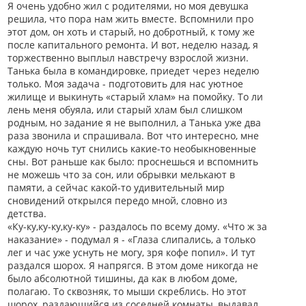
Я очень удобно жил с родителями, но моя девушка
решила, что пора нам жить вместе. Вспомнили про
этот дом, он хоть и старый, но добротный, к тому же
после капитального ремонта. И вот, неделю назад, я
торжественно выплыл навстречу взрослой жизни.
Танька была в командировке, приедет через неделю
только. Моя задача - подготовить для нас уютное
жилище и выкинуть «старый хлам» на помойку. То ли
лень меня обуяла, или старый хлам был слишком
родным, но задание я не выполнил, а Танька уже два
раза звонила и спрашивала. Вот что интересно, мне
каждую ночь тут снились какие-то необыкновенные
сны. Вот раньше как было: проснешься и вспомнить
не можешь что за сон, или обрывки мелькают в
памяти, а сейчас какой-то удивительный мир
сновидений открылся передо мной, словно из
детства.
«Ку-ку,ку-ку,ку-ку» - раздалось по всему дому. «Что ж за
наказание» - подумал я - «Глаза слипались, а только
лег и час уже уснуть не могу, зря кофе попил». И тут
раздался шорох. Я напрягся. В этом доме никогда не
было абсолютной тишины, да как в любом доме,
полагаю. То сквозняк, то мыши скреблись. Но этот
шорох, раздающийся из соседней комнаты, выдавал