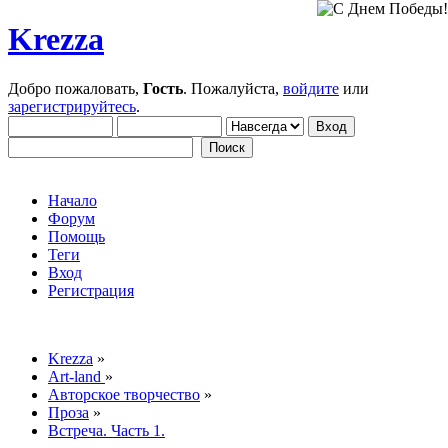
Krezza
Добро пожаловать,
Гость
. Пожалуйста,
войдите
или
зарегистрируйтесь
.
Начало
Форум
Помощь
Теги
Вход
Регистрация
Krezza
»
Art-land
»
Авторское творчество
»
Проза
»
Встреча. Часть 1.