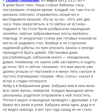
«
Первое сообщение
:
03 Марта 2015, 23:17:03 »
В доме было тихо. Лишь старые бабкины часы
постукивали, отмеряя время. Каждый час там что-то
хрюкало, хлюпало, открывалось окошечко и
выглядывала кукушка: «Ку-ку, ку-ку». «Ого, уже два
часа, пора закругляться, а то завтра не встану»-
подумал я. На столе были разбросаны карандаши,
линейки, смятые забракованные листы валялись
повсюду. И аккуратная стопка уже готовых эскизов не
могла не радовать глаз. Вообще я не сторонник
надомной работы, но грех упускать заказы и иногда
приходится брать домой. Обстановка дома
расслабляющая, соблазнов много — холодильник,
диван, телевизор, но нужно себя заставлять и сидеть
до ночи. Вот и сейчас понимаю, что мои мысли уже
далеко уплыли от чертежей и я минут пять смотрю в
пустоту отупевшими глазами. «Все, спать»- сказал я
вслух и сладко потянулся.
Живу я в бабушкином доме. Бабушка моя в нем жила
всю свою жизнь, наверное. Каждые выходные меня,
школьника, родители отправляли к ней погостить.
Потом я вырос и выходные проводил с друзьями, а тут
бывал все реже и реже. Бабушка жила одна, деда я и
не видел никогда. А вот три года назад ее не стало.