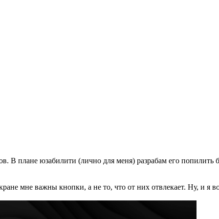
в. В плане юзабилити (лично для меня) разрабам его попилить 
ане мне важны кнопки, а не то, что от них отвлекает. Ну, и я в