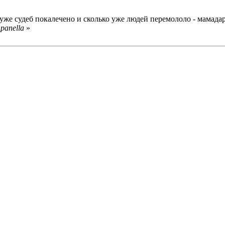
 уже судеб покалечено и сколько уже людей перемололо - мамадар
panella
»