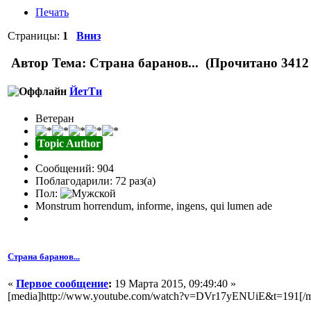
Печать
Страницы:
1
Вниз
Автор
Тема: Страна баранов... (Прочитано 3412 
ЙетТи
Ветеран
Topic Author
Сообщений: 904
Поблагодарили: 72 раз(а)
Пол:
Monstrum horrendum, informe, ingens, qui lumen ade
Страна баранов...
«
Первое сообщение
:
19 Марта 2015, 09:49:40 »
[media]http://www.youtube.com/watch?v=DVr17yENUiE&t=191[/m