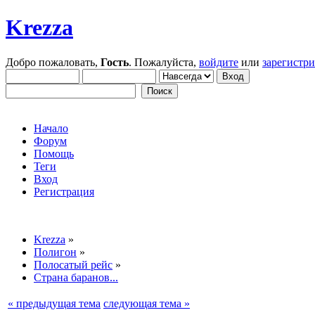
Krezza
Добро пожаловать,
Гость
. Пожалуйста,
войдите
или
зарегистр
Начало
Форум
Помощь
Теги
Вход
Регистрация
Krezza
»
Полигон
»
Полосатый рейс
»
Страна баранов...
« предыдущая тема
следующая тема »