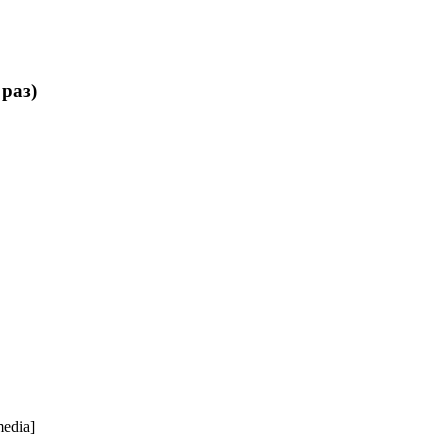
раз)
edia]