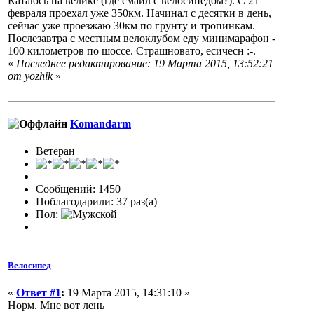
Катаюсь на велике (где смайл с велосипедом?). С 21
февраля проехал уже 350км. Начинал с десятки в день,
сейчас уже проезжаю 30км по грунту и тропинкам.
Послезавтра с местным велоклубом еду минимарафон -
100 километров по шоссе. Страшновато, есичесн :-.
«
Последнее редактирование: 19 Марта 2015, 13:52:21
от yozhik
»
Komandarm
Ветеран
Сообщений: 1450
Поблагодарили: 37 раз(а)
Пол:
Велосипед
«
Ответ #1
:
19 Марта 2015, 14:31:10 »
Норм. Мне вот лень