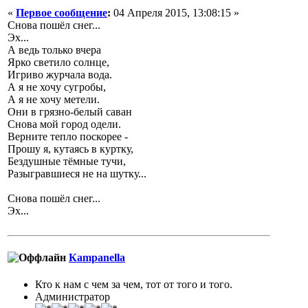
«
Первое сообщение
:
04 Апреля 2015, 13:08:15 »
Снова пошёл снег...
Эх...
А ведь только вчера
Ярко светило солнце,
Игриво журчала вода.
А я не хочу сугробы,
А я не хочу метели.
Они в грязно-белый саван
Снова мой город одели.
Верните тепло поскорее -
Прошу я, кутаясь в куртку,
Бездушные тёмные тучи,
Разыгравшиеся не на шутку...
Снова пошёл снег...
Эх...
Кampanella
Кто к нам с чем за чем, тот от того и того.
Администратор