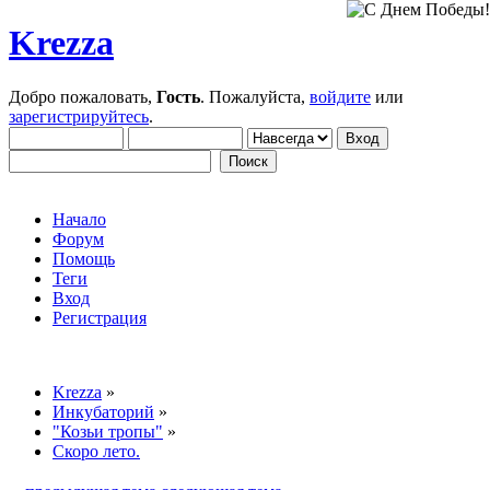
Krezza
Добро пожаловать,
Гость
. Пожалуйста,
войдите
или
зарегистрируйтесь
.
Начало
Форум
Помощь
Теги
Вход
Регистрация
Krezza
»
Инкубаторий
»
"Козьи тропы"
»
Скоро лето.