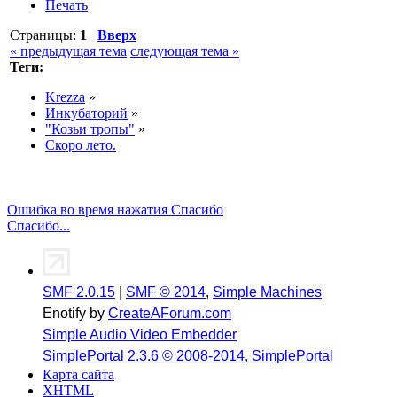
Печать
Страницы:
1
Вверх
« предыдущая тема
следующая тема »
Теги:
Krezza
»
Инкубаторий
»
"Козьи тропы"
»
Скоро лето.
Ошибка во время нажатия Спасибо
Спасибо...
SMF 2.0.15
|
SMF © 2014
,
Simple Machines
Enotify by
CreateAForum.com
Simple Audio Video Embedder
SimplePortal 2.3.6 © 2008-2014, SimplePortal
Карта сайта
XHTML