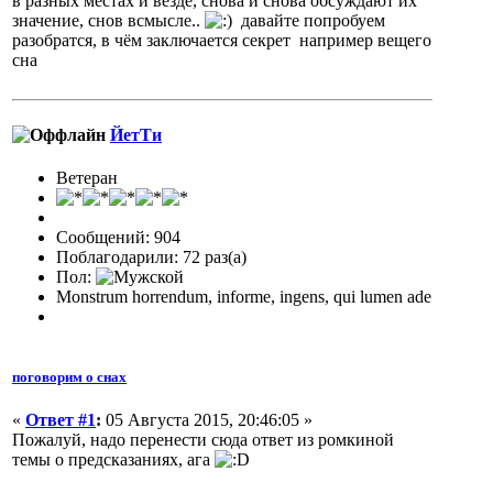
в разных местах и везде, снова и снова обсуждают их
значение, снов всмысле..
давайте попробуем
разобратся, в чём заключается секрет например вещего
сна
ЙетТи
Ветеран
Сообщений: 904
Поблагодарили: 72 раз(а)
Пол:
Monstrum horrendum, informe, ingens, qui lumen ade
поговорим о снах
«
Ответ #1
:
05 Августа 2015, 20:46:05 »
Пожалуй, надо перенести сюда ответ из ромкиной
темы о предсказаниях, ага