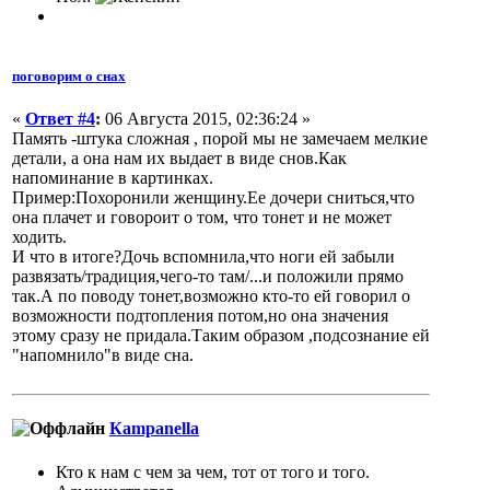
поговорим о снах
«
Ответ #4
:
06 Августа 2015, 02:36:24 »
Память -штука сложная , порой мы не замечаем мелкие
детали, а она нам их выдает в виде снов.Как
напоминание в картинках.
Пример:Похоронили женщину.Ее дочери сниться,что
она плачет и говороит о том, что тонет и не может
ходить.
И что в итоге?Дочь вспомнила,что ноги ей забыли
развязать/традиция,чего-то там/...и положили прямо
так.А по поводу тонет,возможно кто-то ей говорил о
возможности подтопления потом,но она значения
этому сразу не придала.Таким образом ,подсознание ей
"напомнило"в виде сна.
Кampanella
Кто к нам с чем за чем, тот от того и того.