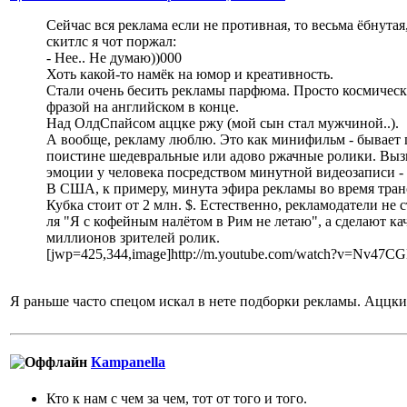
Сейчас вся реклама если не противная, то весьма ёбнутая
скитлс я чот поржал:
- Нее.. Не думаю))000
Хоть какой-то намёк на юмор и креативность.
Стали очень бесить рекламы парфюма. Просто космическ
фразой на английском в конце.
Над ОлдСпайсом аццке ржу (мой сын стал мужчиной..).
А вообще, рекламу люблю. Это как минифильм - бывает 
поистине шедевральные или адово ржачные ролики. Выз
эмоции у человека посредством минутной видеозаписи - 
В США, к примеру, минута эфира рекламы во время тра
Кубка стоит от 2 млн. $. Естественно, рекламодатели не с
ля "Я с кофейным налётом в Рим не летаю", а сделают к
миллионов зрителей ролик.
[jwp=425,344,image]http://m.youtube.com/watch?v=Nv47
Я раньше часто спецом искал в нете подборки рекламы. Аццк
Кampanella
Кто к нам с чем за чем, тот от того и того.