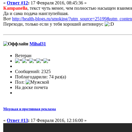
«
Ответ #12
:
17 Февраля 2016, 08:45:36 »
Кampanella
, текст чуть менее, чем полностью насыщен взаи
Да и сама подача наиглупейшая.
Вот
http://health-blogs.ru/smoking/?utm_source=25199&utm_conte
Переходи, только если у тебя хороший антивирус
Mihal31
Ветеран
Сообщений: 2325
Поблагодарили: 74 раз(а)
Пол:
На доске почета
Мерзкая и противная реклама
«
Ответ #13
:
17 Февраля 2016, 12:16:00 »