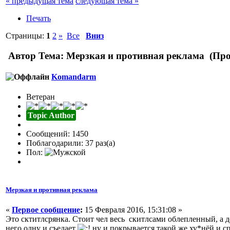
« предыдущая тема
следующая тема »
Печать
Страницы:
1
2
»
Все
Вниз
Автор
Тема: Мерзкая и противная реклама (Про
Komandarm
Ветеран
Topic Author
Сообщений: 1450
Поблагодарили: 37 раз(а)
Пол:
Мерзкая и противная реклама
«
Первое сообщение
:
15 Февраля 2016, 15:31:08 »
Это сктитлсрянка. Стоит чел весь скитлсами облепленный, а д
него одну и съедает
ну и покрывается такой же ху*нёй и сп