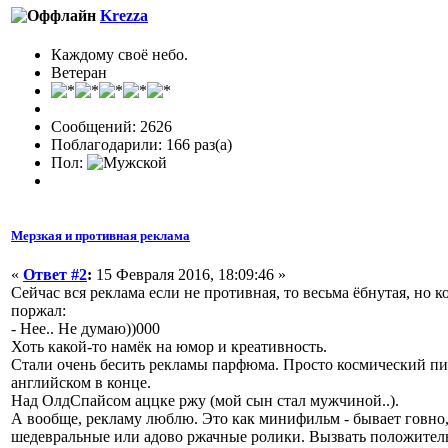
Krezza
Каждому своё небо.
Ветеран
Сообщений: 2626
Поблагодарили: 166 раз(а)
Пол:
Мерзкая и противная реклама
«
Ответ #2
:
15 Февраля 2016, 18:09:46 »
Сейчас вся реклама если не противная, то весьма ёбнутая, но к
поржал:
- Нее.. Не думаю))000
Хоть какой-то намёк на юмор и креативность.
Стали очень бесить рекламы парфюма. Просто космический пи
английском в конце.
Над ОлдСпайсом аццке ржу (мой сын стал мужчиной..).
А вообще, рекламу люблю. Это как минифильм - бывает говно
шедевральные или адово ржачные ролики. Вызвать положител