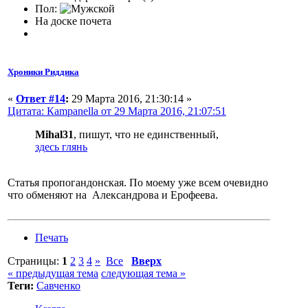
Пол:
На доске почета
Хроники Риддика
«
Ответ #14
:
29 Марта 2016, 21:30:14 »
Цитата: Кampanella от 29 Марта 2016, 21:07:51
Mihal31
, пишут, что не единственный,
здесь глянь
Статья пропогандонская. По моему уже всем очевидно
что обменяют на Александрова и Ерофеева.
Печать
Страницы:
1
2
3
4
»
Все
Вверх
« предыдущая тема
следующая тема »
Теги:
Савченко