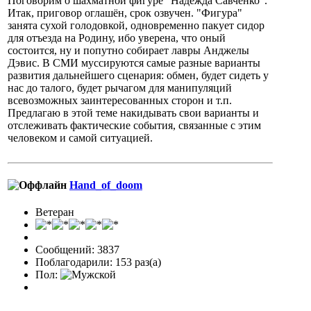
Поговорим о шахматной фигуре "Надежда Савченко".
Итак, приговор оглашён, срок озвучен. "Фигура"
занята сухой голодовкой, одновременно пакует сидор
для отъезда на Родину, ибо уверена, что оный
состоится, ну и попутно собирает лавры Анджелы
Дэвис. В СМИ муссируются самые разные варианты
развития дальнейшего сценария: обмен, будет сидеть у
нас до талого, будет рычагом для манипуляций
всевозможных заинтересованных сторон и т.п.
Предлагаю в этой теме накидывать свои варианты и
отслеживать фактические события, связанные с этим
человеком и самой ситуацией.
Hand_of_doom
Ветеран
Сообщений: 3837
Поблагодарили: 153 раз(а)
Пол: