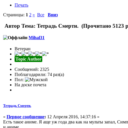
Печать
Страницы:
1
2
»
Все
Вниз
Автор
Тема: Тетрадь Смерти. (Прочитано 5123 р
Mihal31
Ветеран
Topic Author
Сообщений: 2325
Поблагодарили: 74 раз(а)
Пол:
На доске почета
Тетрадь Смерти.
«
Первое сообщение
:
12 Апреля 2016, 14:37:16 »
Есть такое аниме. Я аще уж года два как на мульты запал, С
и аниме.