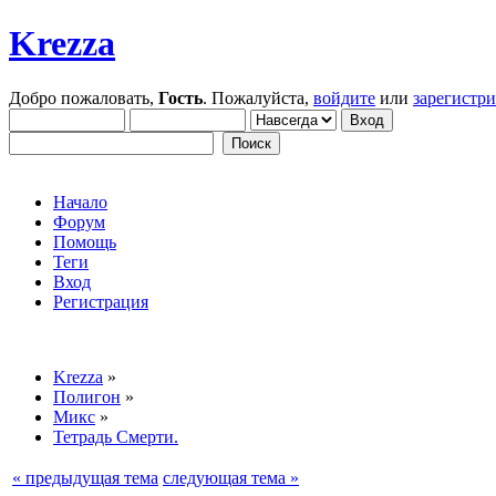
Krezza
Добро пожаловать,
Гость
. Пожалуйста,
войдите
или
зарегистр
Начало
Форум
Помощь
Теги
Вход
Регистрация
Krezza
»
Полигон
»
Микс
»
Тетрадь Смерти.
« предыдущая тема
следующая тема »