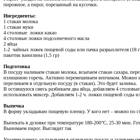
пирожное, а пирог, порезанный на кусочки.
Ингредиенты:
1 стакан молока
1 стакан муки
4 столовые ложки какао
4 столовые ложки подсолнечного масла
2 яйца
1-2 чайных ложек пищевой соды или пачка разрыхлителя (18 г
пакетик ванилина (1,5 гр)
Подготовка
В посуду наливаем стакан молока, всыпаем стакан сахара, пе
излишнюю горечь. Активно перемешиваем венчиком. Можно и м
переливаем в отдельную посуду (в стакан). Это будет заливка.
В оставшуюся смесь разбиваем два яйца, добавляем 4 столовы
использовать миксер. Добавляем 1-2 ч. ложки пищевой соды и
Выпечка
В форму укладываю пищевую пленку. У кого нет – можно по ст
Выпекать в духовке при температуре 180-200°С, 25-30 мин. Г
Вынимаем пирог. Выглядит так
Удаляем пленку, укладываем в отдельную посуду и заливаем см