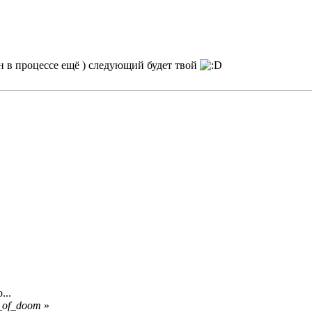
он в процессе ещё ) следующий будет твой
...
_of_doom
»