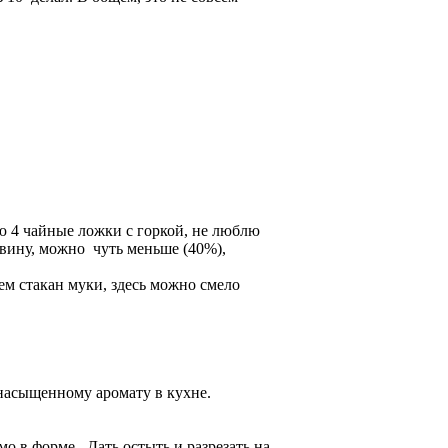
ю 4 чайные ложки с горкой, не люблю
вину, можно чуть меньше (40%),
ем стакан муки, здесь можно смело
к
 насыщенному аромату в кухне.
о в форме. Дать остыть и разрезать на