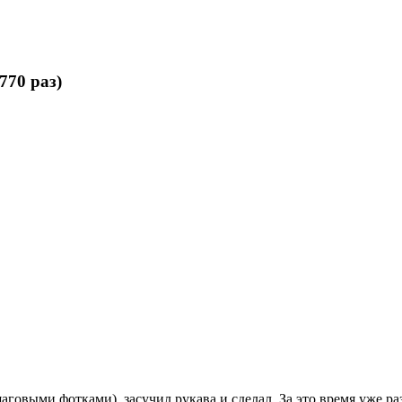
70 раз)
говыми фотками), засучил рукава и сделал. За это время уже раз