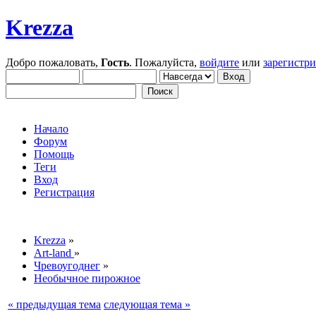
Krezza
Добро пожаловать,
Гость
. Пожалуйста,
войдите
или
зарегистр
Начало
Форум
Помощь
Теги
Вход
Регистрация
Krezza
»
Art-land
»
Чревоугоднег
»
Необычное пирожное
« предыдущая тема
следующая тема »