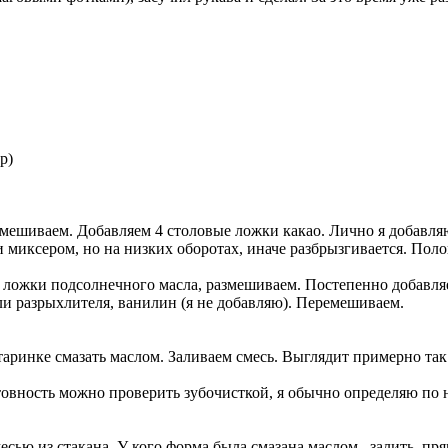
р)
ремешиваем. Добавляем 4 столовые ложки какао. Лично я добавля
иксером, но на низких оборотах, иначе разбрызгивается. Поло
е ложки подсолнечного масла, размешиваем. Постепенно добавля
ли разрыхлителя, ванилин (я не добавляю). Перемешиваем.
аринке смазать маслом. Заливаем смесь. Выглядит примерно та
отовность можно проверить зубочисткой, я обычно определяю по
есью из стакана. У кого форма была смазана маслом, залить прям