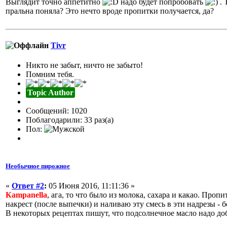
Выглядит точно аппетитно
надо будет попробовать
. 
пральна поняла? Это нечто вроде пропитки получается, да?
Tivr
Никто не забыт, ничто не забыто!
Помним тебя.
Topic Author
Сообщений: 1020
Поблагодарили: 33 раз(а)
Пол:
Необычное пирожное
«
Ответ #2
:
05 Июня 2016, 11:11:36 »
Кampanella
, ага, то что было из молока, сахара и какао. Проп
накрест (после выпечки) и наливаю эту смесь в эти надрезы -
В некоторых рецептах пишут, что подсолнечное масло надо доба