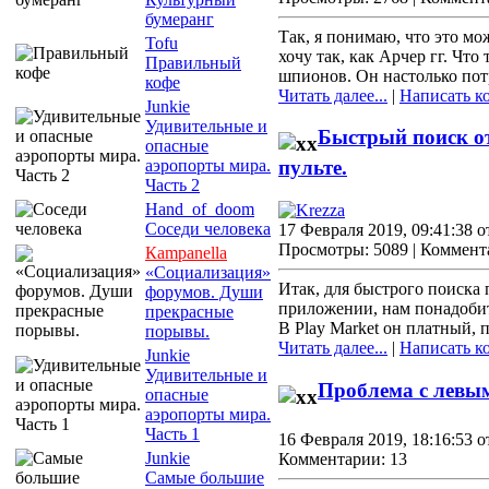
бумеранг
Так, я понимаю, что это мо
Tofu
хочу так, как Арчер гг. Что
Правильный
шпионов. Он настолько по
кофе
Читать далее...
|
Написать к
Junkie
Удивительные и
Быстрый поиск о
опасные
аэропорты мира.
пульте.
Часть 2
Hand_of_doom
Соседи человека
17 Февраля 2019, 09:41:38 
Просмотры: 5089 | Коммент
Кampanella
«Социализация»
Итак, для быстрого поиска 
форумов. Души
приложении, нам понадобит
прекрасные
В Play Market он платный, 
порывы.
Читать далее...
|
Написать к
Junkie
Удивительные и
Проблема с левы
опасные
аэропорты мира.
Часть 1
16 Февраля 2019, 18:16:53 
Junkie
Комментарии: 13
Самые большие