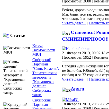
Просмотры: 3600 | Коммент
Ребята, дорогие-родные-лю
Мы, блин, все так раскиданы
что каждый из вас всегда п
Читать далее...
|
Написать к
Становись! Ровня
Статьи
СМИИИИИРНООО!!
Krezza
Возможности
21 Февраля 2019, 00:02:18 
MIUI
Просмотры: 5952 | Коммент
Сибирский
Партизан
Сегодня День Рождения того
"Синь-Камень",
не было бы. Юбилей, 32 ( вр
Ташатканский
слабая) и за 32 года она оту
метеорит и
Читать далее...
|
Написать к
"Кремниевая
долина"
Арчер
Сибирских
татар.
Сибирский
18 Февраля 2019, 20:36:08 
Партизан
Просмотры: 2768 | Коммент
Культурный