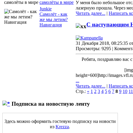
самолёты в мире
У меня было небольшое отс
лазерную прошла. Через мес
Junkie
Читать далее...
|
Написать к
Самолёт - как
же мы летим?
С наступающим Н
Навигация
31 Декабря 2018, 08:25:35 о
Просмотры: 9295 | Коммент
Ребята, поздравляю вас
[im
height=600]http://images.vfl
...
Читать далее...
|
Написать к
Стр.:
«
1
2
3
4
5
6
7
8
9
10
11
Подписка на новостную ленту
Здесь можно оформить гостевую подписку на новости
из
Krezza
.